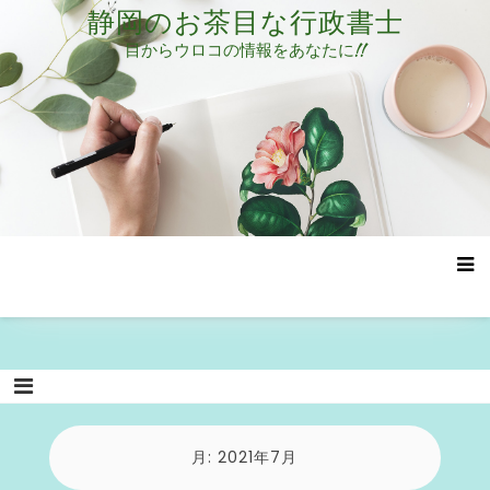
コ
静岡のお茶目な行政書士
ン
目からウロコの情報をあなたに!!
テ
ン
ツ
へ
ス
キ
ッ
プ
月:
2021年7月