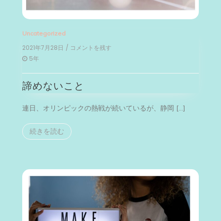
Uncategorized
2021年7月28日
/ コメントを残す
on
諦
5年
め
な
諦めないこと
い
こ
と
連日、オリンピックの熱戦が続いているが、静岡 […]
続きを読む