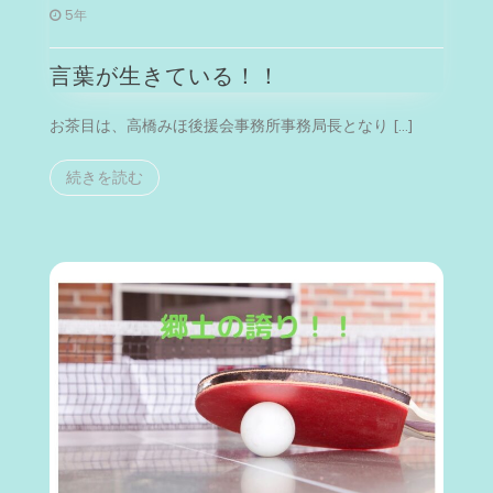
言
5年
葉
が
言葉が生きている！！
生
き
て
お茶目は、高橋みほ後援会事務所事務局長となり […]
い
る！！
続きを読む