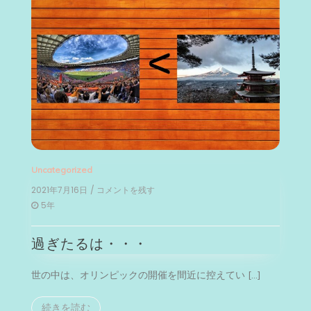
Uncategorized
2021年7月16日
/ コメントを残す
on
過
5年
ぎ
た
過ぎたるは・・・
る
は・・・
世の中は、オリンピックの開催を間近に控えてい […]
続きを読む