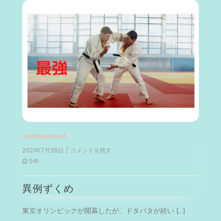
Uncategorized
2021年7月26日
/ コメントを残す
on
異
5年
例
ず
異例ずくめ
く
め
東京オリンピックが開幕したが、ドタバタが続い […]