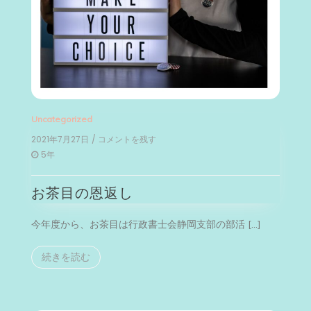
Uncategorized
2021年7月27日
/ コメントを残す
on
お
5年
茶
目
お茶目の恩返し
の
恩
返
今年度から、お茶目は行政書士会静岡支部の部活 […]
し
続きを読む