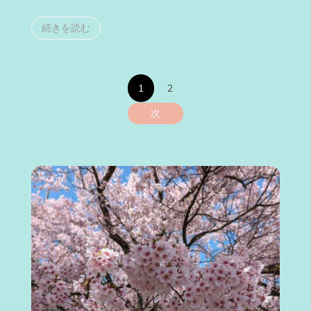
続きを読む
投
1
2
稿
次
の
ペ
ー
ジ
送
り