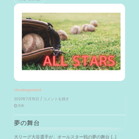
Uncategorized
2021年7月15日
/ コメントを残す
on
夢
5年
の
舞
夢の舞台
台
大リーグ大谷選手が、オールスター戦の夢の舞台 […]