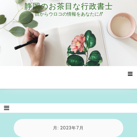
コ
静岡のお茶目な行政書士
ン
目からウロコの情報をあなたに!!
テ
ン
ツ
へ
ス
キ
ッ
プ
月:
2023年7月