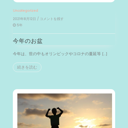
Uncategorized
2021年8月12日
/ コメントを残す
on
今
5年
年
の
今年のお盆
お
盆
今年は、世の中もオリンピックやコロナの蔓延等 […]
続きを読む