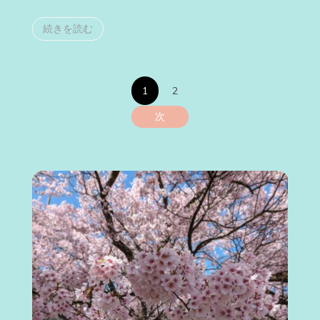
続きを読む
投
1
2
稿
次
の
ペ
ー
ジ
送
り