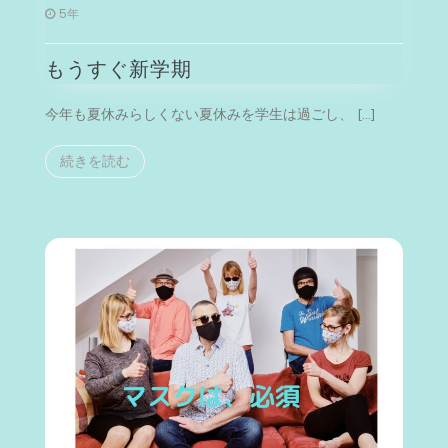
も
5年
う
す
もうすぐ新学期
ぐ
新
学
今年も夏休みらしくない夏休みを学生は過ごし、 […]
期
続きを読む