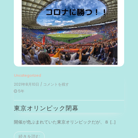
Uncategorized
2021年8月10日
/ コメントを残す
on
東
5年
京
オ
東京オリンピック閉幕
リ
ン
ピ
開催が危ぶまれていた東京オリンピックだが、８ […]
ッ
ク
閉
続きを読む