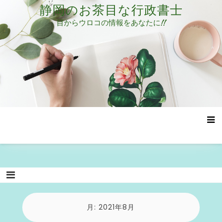
コ
静岡のお茶目な行政書士
ン
目からウロコの情報をあなたに!!
テ
ン
ツ
へ
ス
キ
ッ
プ
月:
2021年8月