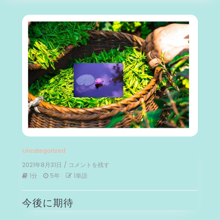
Uncategorized
2021年8月31日
/ コメントを残す
on
今
1分
5年
1単語
後
に
今後に期待
期
待