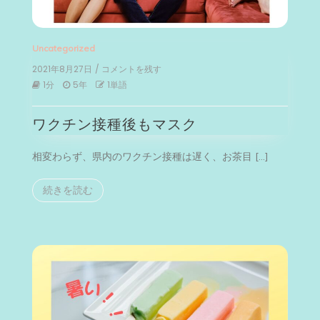
Uncategorized
2021年8月27日
/ コメントを残す
on
ワ
1分
5年
1単語
ク
チ
ワクチン接種後もマスク
ン
接
種
相変わらず、県内のワクチン接種は遅く、お茶目 […]
後
も
マ
続きを読む
ス
ク