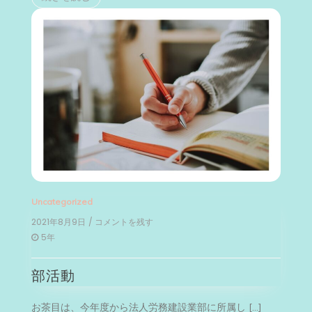
幕
Uncategorized
2021年8月9日
/ コメントを残す
on
部
5年
活
動
部活動
お茶目は、今年度から法人労務建設業部に所属し […]