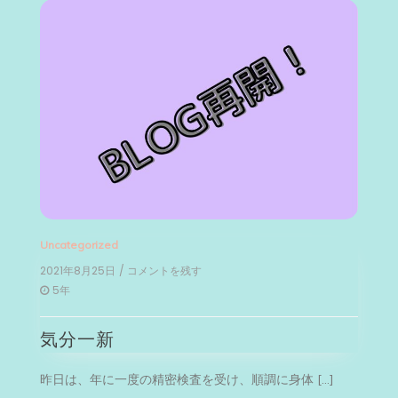
Uncategorized
2021年8月25日
/ コメントを残す
on
気
5年
分
一
気分一新
新
昨日は、年に一度の精密検査を受け、順調に身体 […]