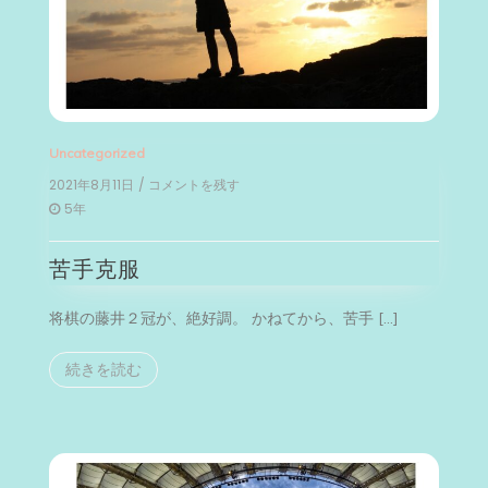
Uncategorized
2021年8月11日
/ コメントを残す
on
苦
5年
手
克
苦手克服
服
将棋の藤井２冠が、絶好調。 かねてから、苦手 […]
続きを読む