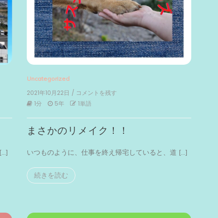
Uncategorized
2021年10月22日
/ コメントを残す
on
ま
1分
5年
1単語
さ
か
まさかのリメイク！！
の
リ
メ
…]
いつものように、仕事を終え帰宅していると、道 […]
イ
ク！！
続きを読む