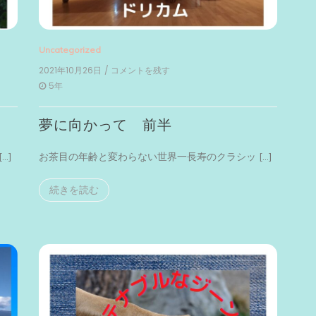
Uncategorized
2021年10月26日
/ コメントを残す
on
夢
5年
に
向
夢に向かって 前半
か
っ
て
…]
お茶目の年齢と変わらない世界一長寿のクラシッ […]
前
半
続きを読む