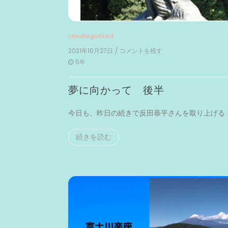
Uncategorized
2021年10月27日
/ コメントを残す
on
夢
5年
に
向
夢に向かって 後半
か
っ
て
今日も、昨日の続きで反田恭平さんを取り上げる [
後
半
続きを読む