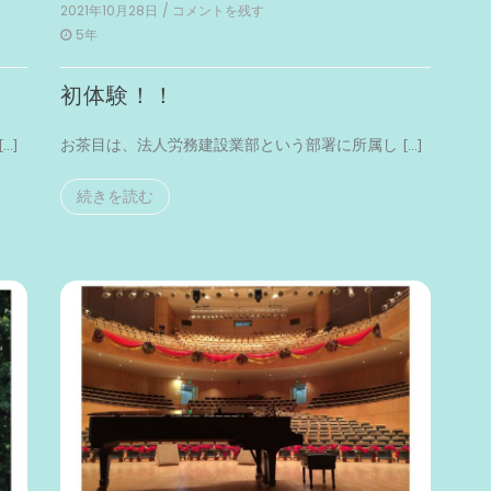
2021年10月28日
/ コメントを残す
on
初
5年
体
験！！
初体験！！
…]
お茶目は、法人労務建設業部という部署に所属し […]
続きを読む