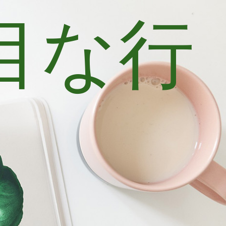
目な行
士