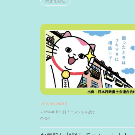
続きを読む
の
法
律
家。
Uncategorized
2021年10月19日
/ コメントを残す
on
お
5年
気
軽
に