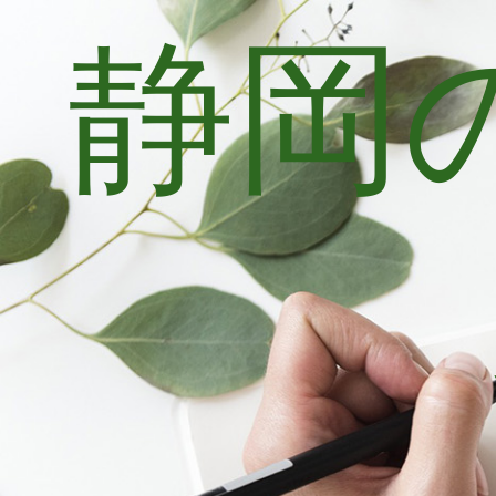
静岡
コ
ン
テ
ン
ツ
へ
ス
キ
ッ
プ