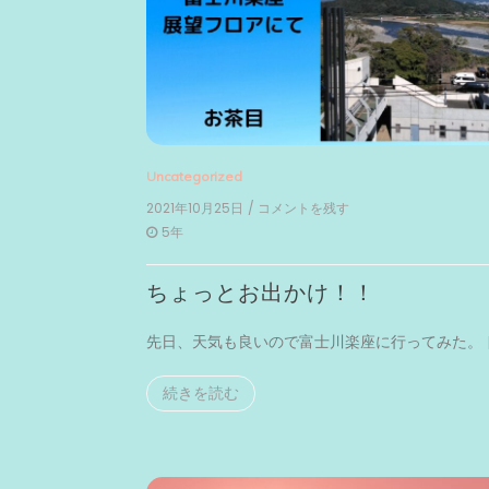
Uncategorized
2021年10月25日
/ コメントを残す
on
ち
5年
ょ
っ
ちょっとお出かけ！！
と
お
出
先日、天気も良いので富士川楽座に行ってみた。 [
か
け！！
続きを読む