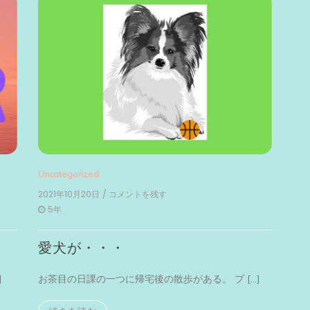
Uncategorized
2021年10月20日
/ コメントを残す
on
愛
5年
犬
が・・・
。
愛犬が・・・
]
お茶目の日課の一つに帰宅後の散歩がある。 プ […]