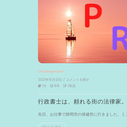
Uncategorized
2021年10月21日
/ コメントを残す
on
行
1分
5年
1単語
政
書
行政書士は、頼れる街の法律家
士
は、
頼
先日、お仕事で静岡市の保健所に行きました。 […
れ
る
街