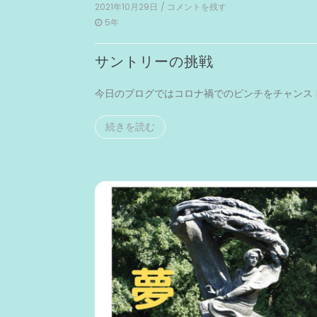
2021年10月29日
/ コメントを残す
on
サ
5年
ン
ト
サントリーの挑戦
リ
ー
の
今日のブログではコロナ禍でのピンチをチャンス [
挑
戦
続きを読む