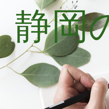
静岡
コ
ン
テ
ン
ツ
へ
ス
キ
ッ
プ