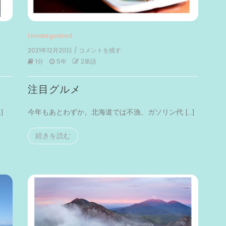
Uncategorized
2021年12月20日
/ コメントを残す
on
注
1分
5年
2単語
目
グ
注目グルメ
ル
メ
]
今年もあとわずか。北海道では不漁、ガソリン代 […]
続きを読む