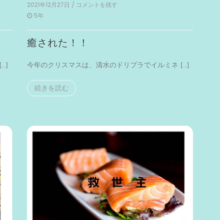
2021年12月27日
/ コメントを残す
on
癒
5年
さ
れ
癒された！！
た！！
…]
今年のクリスマスは、清水のドリプラでイルミネ […]
続きを読む