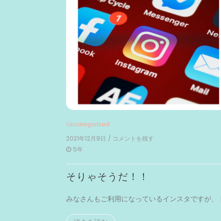
Uncategorized
2021年12月9日
/ コメントを残す
on
そ
5年
り
ゃ
そりゃそうだ！！
そ
う
だ！！
みなさんもご利用になっているインスタですが、 [