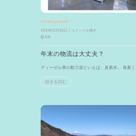
Uncategorized
2021年12月22日
/ コメントを残す
on
年
5年
末
の
年末の物流は大丈夫？
物
流
は
ディーゼル車の動力源といえば、臭素水。 臭素 […
大
丈
夫？
続きを読む