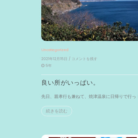
Uncategorized
2021年12月15日
/ コメントを残す
on
良
5年
い
所
良い所がいっぱい。
が
い
っ
先日、親孝行も兼ねて、焼津温泉に日帰りで行っ [
ぱ
い。
続きを読む