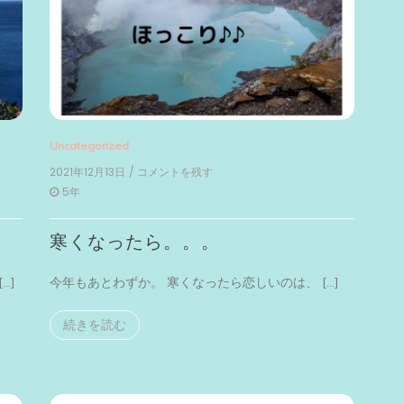
Uncategorized
2021年12月13日
/ コメントを残す
on
寒
5年
く
な
寒くなったら。。。
っ
た
ら。。。
…]
今年もあとわずか。 寒くなったら恋しいのは、 […]
続きを読む