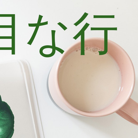
目な行
士