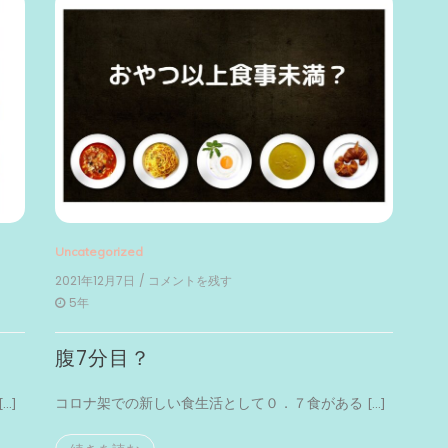
Uncategorized
2021年12月7日
/ コメントを残す
on
腹
5年
7
分
腹7分目？
目？
…]
コロナ架での新しい食生活として０．７食がある […]