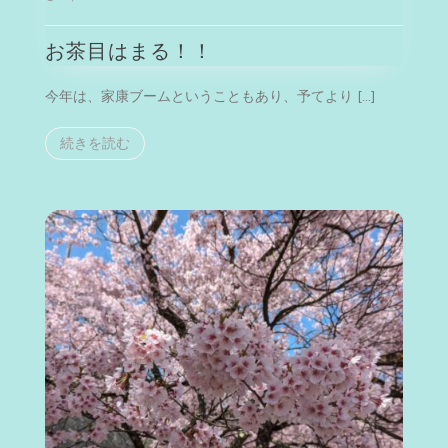
茶
目
お茶目はまる！！
は
ま
る！！
今年は、家康ブームということもあり、予てより […]
続きを読む