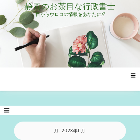
コ
静岡のお茶目な行政書士
ン
目からウロコの情報をあなたに!!
テ
ン
ツ
へ
ス
キ
ッ
プ
月:
2023年11月