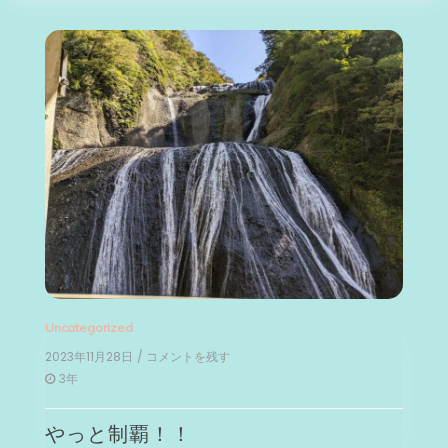
Uncategorized
2023年11月28日
/ コメントを残す
on
や
3年
っ
と
やっと制覇！！
制
覇！！