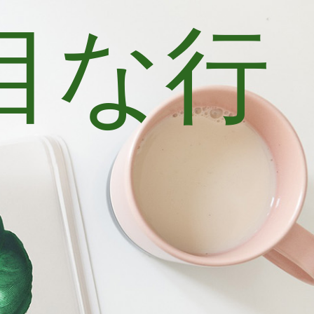
目な行
士