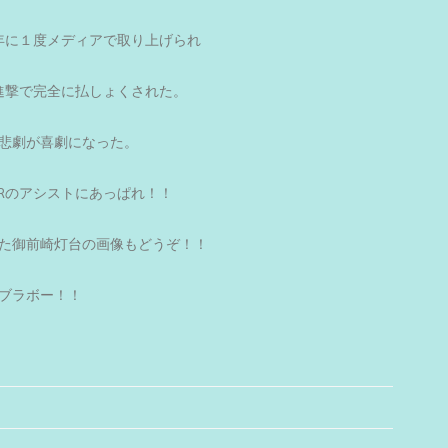
年に１度メディアで取り上げられ
進撃で完全に払しょくされた。
悲劇が喜劇になった。
Rのアシストにあっぱれ！！
た御前崎灯台の画像もどうぞ！！
ブラボー！！