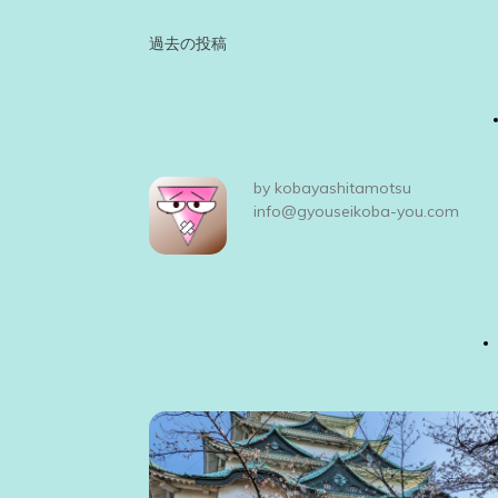
投
過去の投稿
稿
ナ
ビ
by
kobayashitamotsu
ゲ
info@gyouseikoba-you.com
ー
シ
ョ
ン