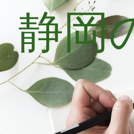
静岡
コ
ン
テ
ン
ツ
へ
ス
キ
ッ
プ