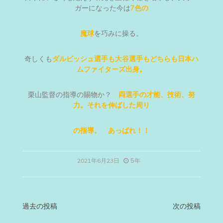
ガーになった今は
7色の
魔球
を巧みに操る。
奇しくも
ダルビッシュ選手も大谷選手もどちらも日本ハ
ムファイターズ出身。
栗山監督の指導の賜物か？
両選手の才能、技術、努
力。それを伸ばした周り
の指導。 あっぱれ！！
5年
2021年6月23日
投
過去の投稿
次の投稿