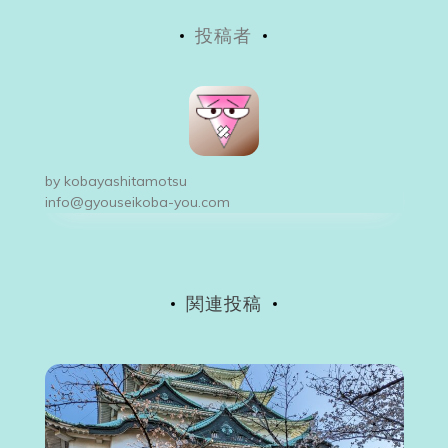
稿
投稿者
ナ
ビ
ゲ
ー
by
kobayashitamotsu
シ
info@gyouseikoba-you.com
ョ
ン
関連投稿