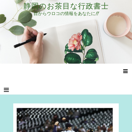
コ
静岡のお茶目な行政書士
ン
目からウロコの情報をあなたに!!
テ
ン
ツ
へ
ス
キ
ッ
プ