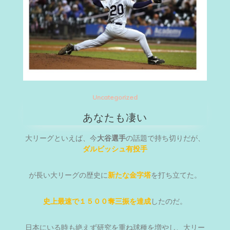
Uncategorized
あなたも凄い
大リーグといえば、今
大谷選手
の話題で持ち切りだが、
ダルビッシュ有投手
が長い大リーグの歴史に
新たな金字塔
を打ち立てた。
史上最速で１５００奪三振を達成
したのだ。
日本にいる時も絶えず研究を重ね球種を増やし、大リー