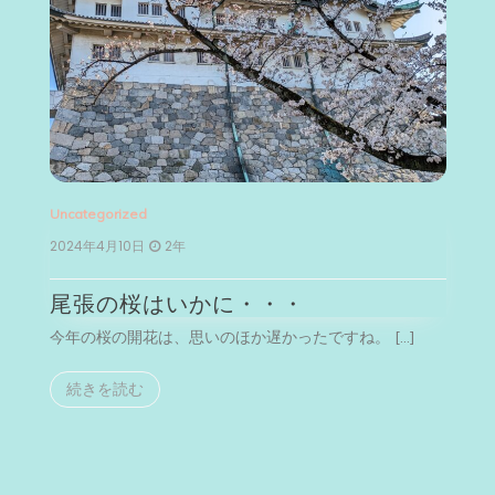
Uncategorized
Un
2024年4月10日
2年
2
尾張の桜はいかに・・・
今年の桜の開花は、思いのほか遅かったですね。 […]
今
続きを読む