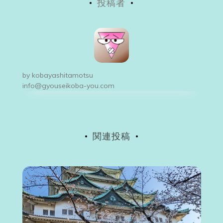
投稿者
ナ
ビ
ゲ
ー
by
kobayashitamotsu
シ
info@gyouseikoba-you.com
ョ
ン
関連投稿