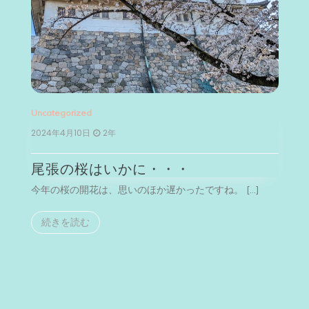
Uncategorized
Un
2024年4月10日
2年
2
尾張の桜はいかに・・・
今年の桜の開花は、思いのほか遅かったですね。 […]
今
続きを読む