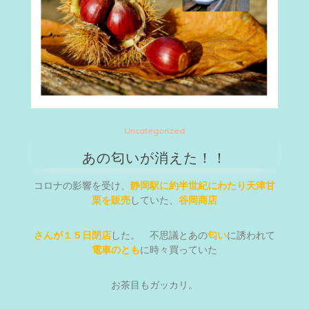
Uncategorized
あの匂いが消えた！！
コロナの影響を受け、
静岡駅に約半世紀にわたり天津甘
栗を販売
していた、
谷岡商店
さんが１５日閉店
した。 不思議とあの
匂い
に誘われて
電車のとも
に時々買っていた
お茶目もガッカリ。