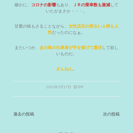
確かに、
コロナの影響
もあり、
ＪＲの乗車数も激減
して
いたがまさか・・・。
甘栗の味もさることながら、
女性店主の明るい人柄も人
気
だったのになぁ。
またいつか、
あの味の伝承者が手を挙げて復活
して欲し
いものだ。
ざんねん
。
5年
2021年3月17日
投
過去の投稿
次の投稿
稿