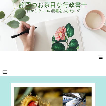
コ
静岡のお茶目な行政書士
ン
目からウロコの情報をあなたに!!
テ
ン
ツ
へ
ス
キ
ッ
プ