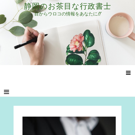
コ
静岡のお茶目な行政書士
ン
目からウロコの情報をあなたに!!
テ
ン
ツ
へ
ス
キ
ッ
プ