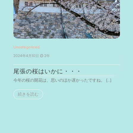
Uncategorized
Un
2024年4月10日
2年
2
尾張の桜はいかに・・・
今年の桜の開花は、思いのほか遅かったですね。 […]
今
続きを読む