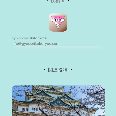
投稿者
ナ
ビ
ゲ
ー
by
kobayashitamotsu
シ
info@gyouseikoba-you.com
ョ
ン
関連投稿