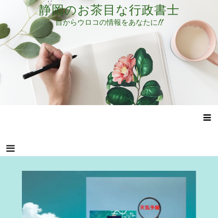
コ
静岡のお茶目な行政書士
ン
目からウロコの情報をあなたに!!
テ
ン
ツ
へ
ス
キ
ッ
プ