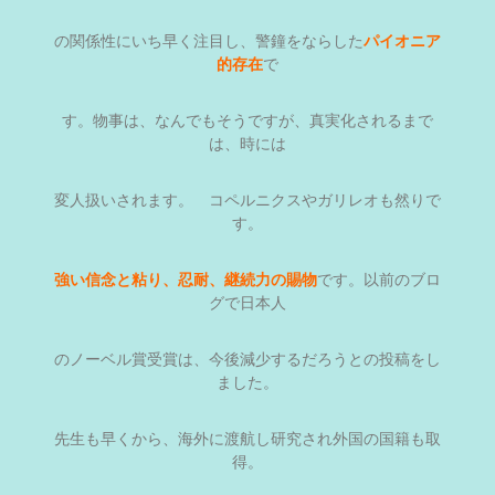
の関係性にいち早く注目し、警鐘をならした
パイオニア
的存在
で
す。物事は、なんでもそうですが、真実化されるまで
は、時には
変人扱いされます。 コペルニクスやガリレオも然りで
す。
強い信念と粘り、忍耐、継続力の賜物
です。以前のブロ
グで日本人
のノーベル賞受賞は、今後減少するだろうとの投稿をし
ました。
先生も早くから、海外に渡航し研究され外国の国籍も取
得。