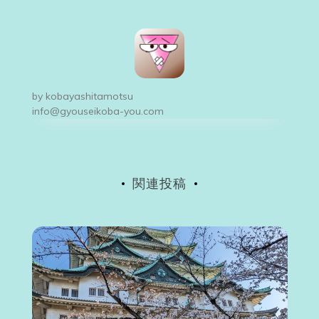
ナ
ビ
ゲ
ー
by
kobayashitamotsu
シ
info@gyouseikoba-you.com
ョ
ン
関連投稿