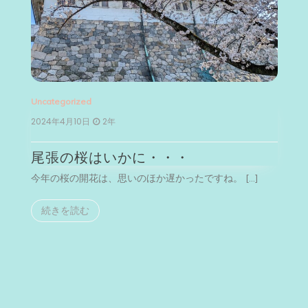
zed
Uncategorized
0日
2年
2024年2月22日
2年
桜はいかに・・・
河津桜を見た
開花は、思いのほか遅かったですね。 […]
今月は、伊豆に仕事の
読む
続きを読む