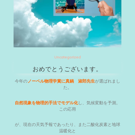
Uncategorized
おめでとうございます。
今年の
ノーベル物理学賞に真鍋 淑郎先生
が選ばれまし
た。
自然現象を物理的手法でモデル化
し、気候変動を予測。
この応用
が、現在の天気予報であったり、また二酸化炭素と地球
温暖化と