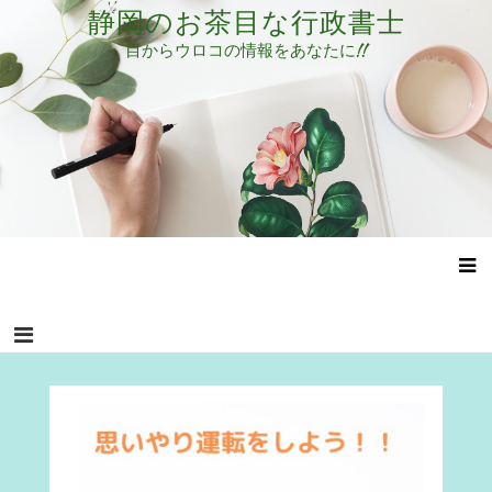
コ
静岡のお茶目な行政書士
ン
目からウロコの情報をあなたに!!
テ
ン
ツ
へ
ス
キ
ッ
プ