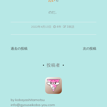
たい
も
のだ。
4年
3単語
2022年4月13日
投
過去の投稿
次の投稿
稿
投稿者
ナ
ビ
ゲ
ー
by
kobayashitamotsu
シ
info@gyouseikoba-you.com