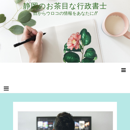
コ
静岡のお茶目な行政書士
ン
目からウロコの情報をあなたに!!
テ
ン
ツ
へ
ス
キ
ッ
プ