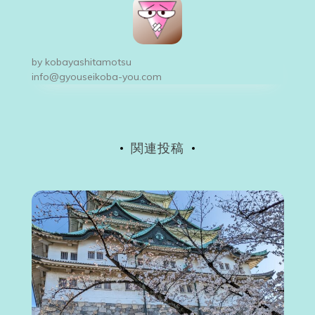
ゲ
ー
by
kobayashitamotsu
シ
info@gyouseikoba-you.com
ョ
ン
関連投稿