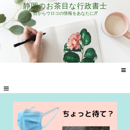
コ
静岡のお茶目な行政書士
ン
目からウロコの情報をあなたに!!
テ
ン
ツ
へ
ス
キ
ッ
プ