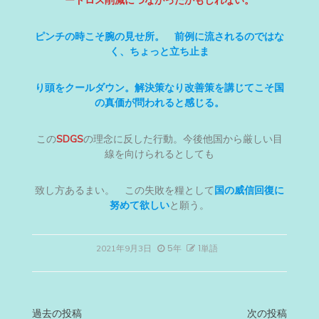
ードロス削減につながったかもしれない。
ピンチの時こそ腕の見せ所。 前例に流されるのではな
く、
ちょっと立ち止ま
り頭をクールダウン。解決策なり改善策を講じてこそ国
の真価が問われると感じる。
この
SDGS
の理念に反した行動。今後他国から厳しい目
線を向けられるとしても
致し方あるまい。 この失敗を糧として
国の威信回復に
努めて欲しい
と願う。
5年
1単語
2021年9月3日
投
過去の投稿
次の投稿