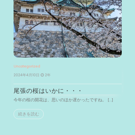
Uncategorized
Un
2024年4月10日
2年
2
尾張の桜はいかに・・・
今年の桜の開花は、思いのほか遅かったですね。 […]
今
続きを読む