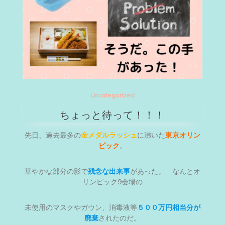
Uncategorized
ちょっと待って！！！
先日、過去最多の
金メダルラッシュ
に沸いた
東京オリン
ピック
。
華やかな部分の影で
残念な出来事
があった。 なんとオ
リンピック9会場の
未使用のマスクやガウン、消毒液等
５００万円相当分が
廃棄
されたのだ。