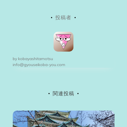
稿
投稿者
ナ
ビ
ゲ
ー
by
kobayashitamotsu
シ
info@gyouseikoba-you.com
ョ
ン
関連投稿