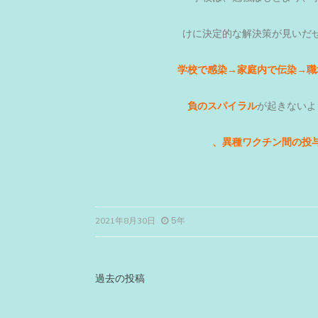
けに決定的な解決策が見いだ
学校で感染→家庭内で伝染→職
負のスパイラル
が起きないよ
、異種ワクチン間の投
5年
2021年8月30日
投
過去の投稿
稿