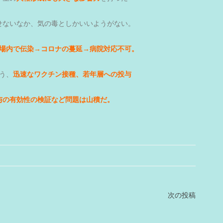
せないなか、気の毒としかいいようがない。
場内で伝染→コロナの蔓延→病院対応不可。
う、
迅速なワクチン接種、若年層への投与
与の有効性の検証など問題は山積だ。
次の投稿