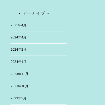
アーカイブ
Uncategorized
2025年4月
2025年4月30日
2024年4月
高遠桜は
先日、有名な高遠
2024年2月
続きを読む
2024年1月
ategorized
2023年11月
24年1月29日
3年
2023年10月
浜訪問
月は、新旧が融合した美しい町、横浜を仕事の […]
2023年9月