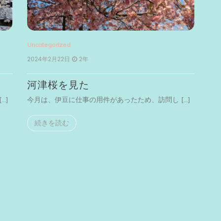
Uncategorized
2024年2月22日
2年
河津桜を見た
…]
今月は、伊豆に仕事の用件があったため、訪問し […]
続きを読む
Unc
20
横
今