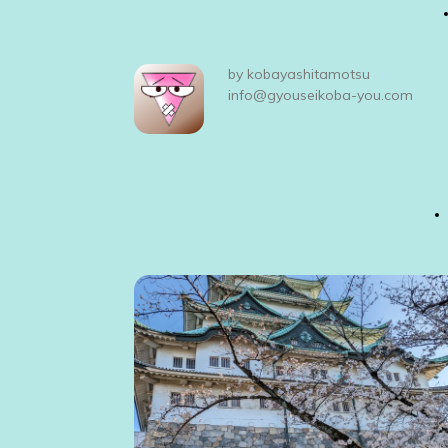
ナ
ビ
by
kobayashitamotsu
ゲ
info@gyouseikoba-you.com
ー
シ
ョ
ン