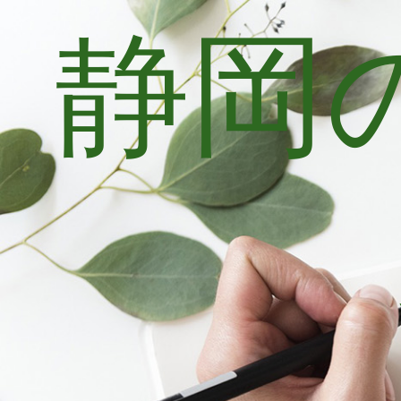
静岡
コ
ン
テ
ン
ツ
へ
ス
キ
ッ
プ