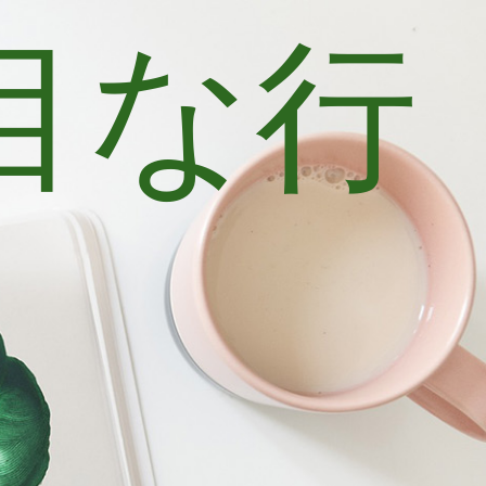
目な行
士