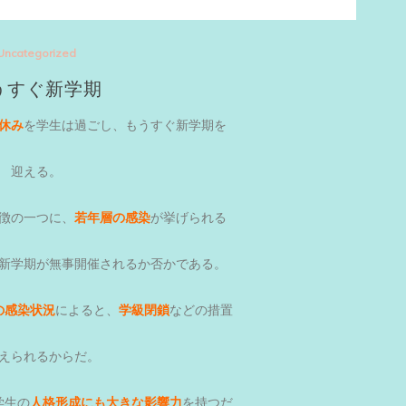
Uncategorized
うすぐ新学期
休み
を学生は過ごし、もうすぐ新学期を
迎える。
徴の一つに、
若年層の感染
が挙げられる
新学期が無事開催されるか否かである。
の感染状況
によると、
学級閉鎖
などの措置
えられるからだ。
学生の
人格形成にも大きな影響力
を持つだ