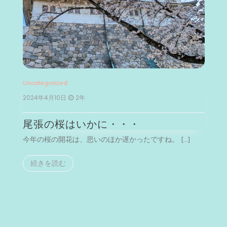
Uncategorized
Un
2024年4月10日
2年
2
尾張の桜はいかに・・・
今年の桜の開花は、思いのほか遅かったですね。 […]
今
続きを読む