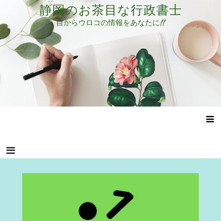
コ
静岡のお茶目な行政書士
ン
目からウロコの情報をあなたに!!
テ
ン
ツ
へ
ス
キ
ッ
プ