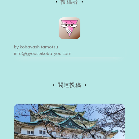
投稿者
ナ
ビ
ゲ
ー
by
kobayashitamotsu
シ
info@gyouseikoba-you.com
ョ
ン
関連投稿