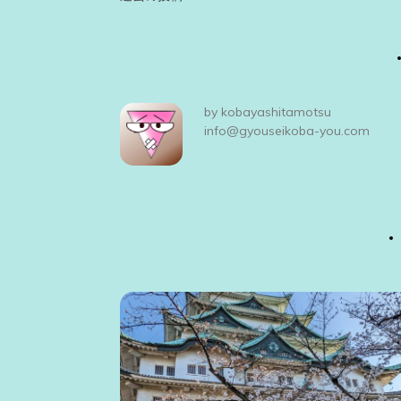
投
稿
ナ
ビ
by
kobayashitamotsu
ゲ
info@gyouseikoba-you.com
ー
シ
ョ
ン