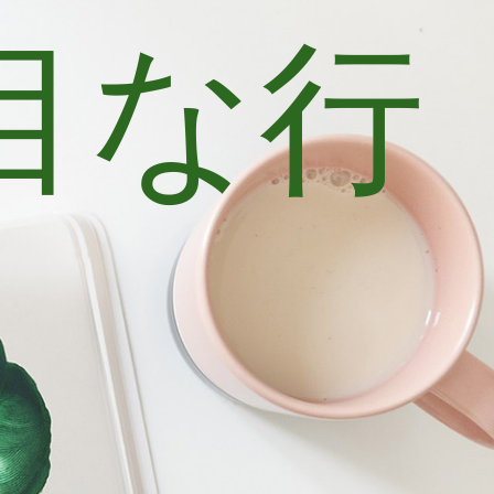
目な行
士