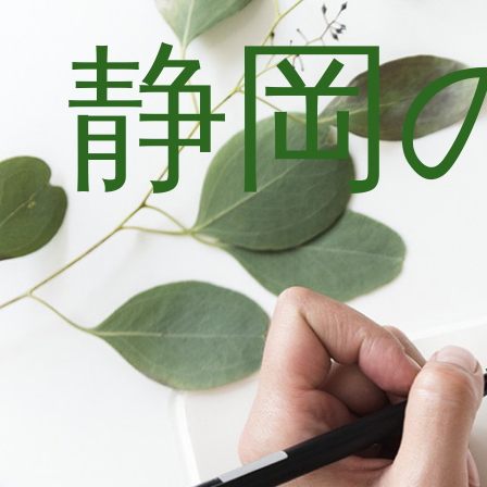
静岡
コ
ン
テ
ン
ツ
へ
ス
キ
ッ
プ