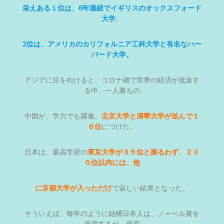
栄えある１位は、6年連続でイギリスのオックスフォード
大学
。
2位は、アメリカのカリフォルニア工科大学と有名なハー
バード大学。
アジアに目を向けると、コロナ禍で世界の経済が低迷す
る中、一人勝ちの
中国が、学力でも躍進。
北京大学と清華大学が並んで１
６位
につけた。
日本は、最高学府の
東京大学が３５位と振るわず、２０
０位以内には、他
に京都大学が入っただけ
で寂しい結果となった。
そういえば、毎年のように結構日本人は、ノーベル賞を