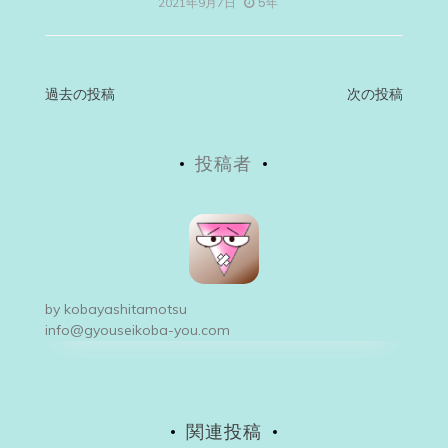
5年
2021年9月7日
投
過去の投稿
次の投稿
稿
投稿者
ナ
ビ
ゲ
ー
by
kobayashitamotsu
シ
info@gyouseikoba-you.com
ョ
ン
関連投稿