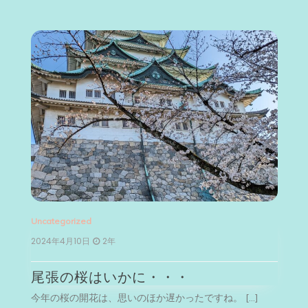
Uncategorized
Un
2024年4月10日
2年
2
尾張の桜はいかに・・・
今年の桜の開花は、思いのほか遅かったですね。 […]
今