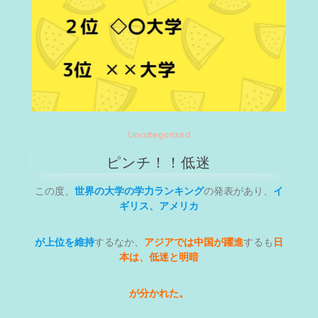
Uncategorized
ピンチ！！低迷
この度、
世界の大学の学力ランキング
の発表があり、
イ
ギリス、アメリカ
が上位を維持
するなか、
アジアでは中国が躍進
するも
日
本は、低迷と明暗
が分かれた。