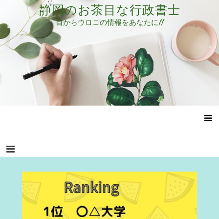
コ
静岡のお茶目な行政書士
ン
目からウロコの情報をあなたに!!
テ
ン
ツ
へ
ス
キ
ッ
プ