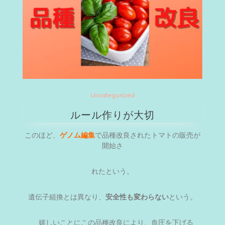
Uncategorized
ルール作りが大切
このほど、
ゲノム編集
で品種改良されたトマトの販売が
開始さ
れたという。
遺伝子組換とは異なり、
安全性も変わらない
という。
嬉しいことにこの品種改良により、血圧を下げる