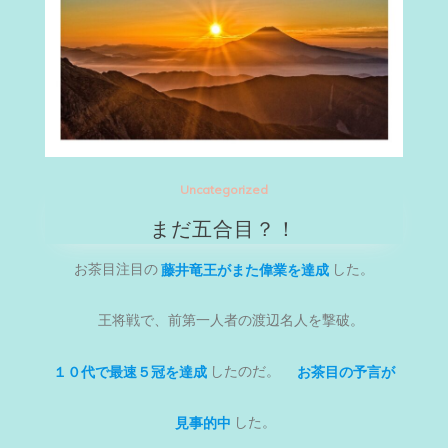
Uncategorized
まだ五合目？！
お茶目注目の
藤井竜王がまた偉業を達成
した。
王将戦で、前第一人者の渡辺名人を撃破。
１０代で最速５冠を達成
したのだ。
お茶目の予言が
見事的中
した。