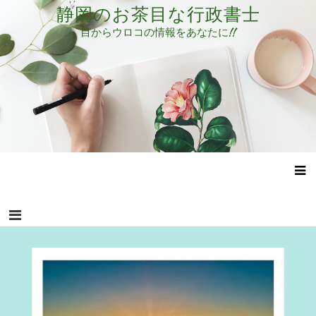
コ
静岡のお茶目な行政書士
ン
目からウロコの情報をあなたに!!
テ
ン
ツ
へ
ス
キ
ッ
プ