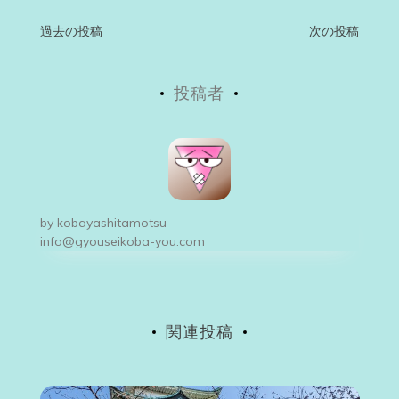
投
過去の投稿
次の投稿
稿
投稿者
ナ
ビ
ゲ
ー
by
kobayashitamotsu
シ
info@gyouseikoba-you.com
ョ
ン
関連投稿