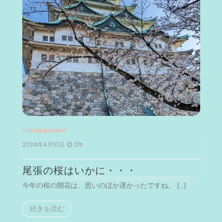
Uncategorized
Un
2024年4月10日
2年
2
尾張の桜はいかに・・・
今年の桜の開花は、思いのほか遅かったですね。 […]
今
続きを読む