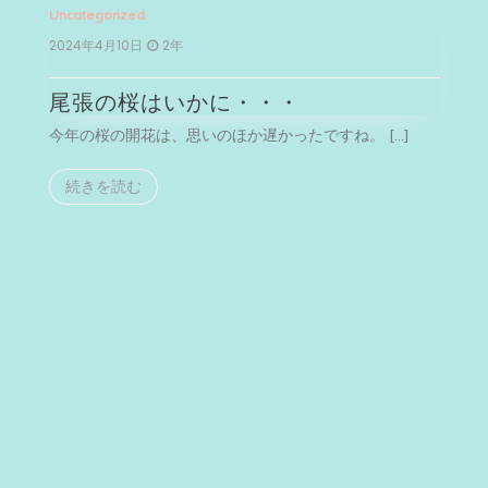
Uncategorized
Un
2024年4月10日
2年
2
尾張の桜はいかに・・・
今年の桜の開花は、思いのほか遅かったですね。 […]
今
続きを読む