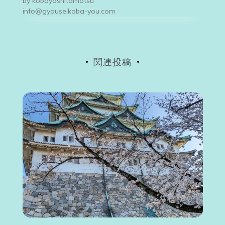
by
kobayashitamotsu
シ
info@gyouseikoba-you.com
ョ
ン
関連投稿