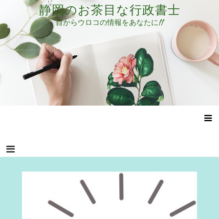
コ
静岡のお茶目な行政書士
ン
目からウロコの情報をあなたに!!
テ
ン
ツ
へ
ス
キ
ッ
プ