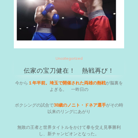
Uncategorized
伝家の宝刀健在！ 熱戦再び！
今から
１年半前。埼玉で開催された両雄の熱戦
が脳裏を
よぎる。 一昨日の
ボクシングの試合で
38歳のノニト・ドネア選手
がその時
以来のリングにあがり
無敗の王者と世界タイトルをかけて拳を交え見事勝利
し、新チャンピオンとなった。