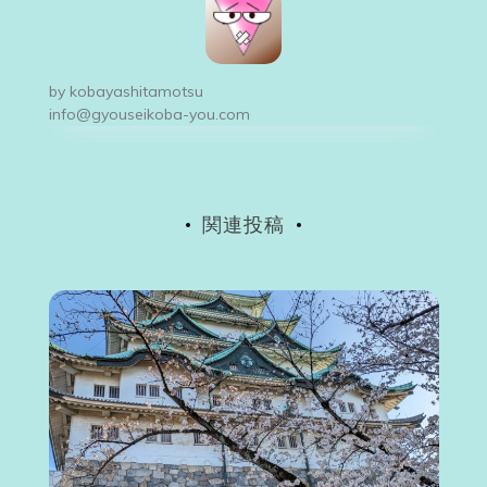
ゲ
ー
by
kobayashitamotsu
シ
info@gyouseikoba-you.com
ョ
ン
関連投稿