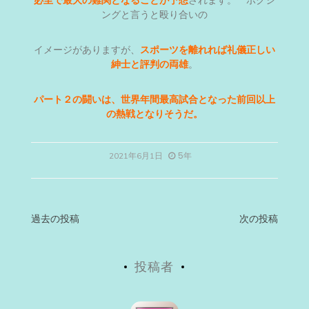
必至で最大の難関となることが予想
されます。 ボクシ
ングと言うと殴り合いの
イメージがありますが、
スポーツを離れれば礼儀正しい
紳士と評判の両雄
。
パート２の闘いは、世界年間最高試合となった前回以上
の熱戦となりそうだ。
5年
2021年6月1日
投
過去の投稿
次の投稿
稿
投稿者
ナ
ビ