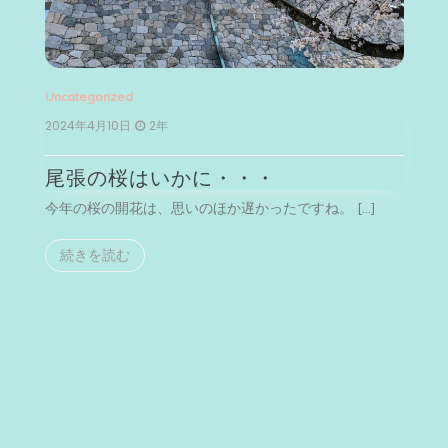
Uncategorized
Unca
2024年4月10日
2年
202
尾張の桜はいかに・・・
河
今年の桜の開花は、思いのほか遅かったですね。 […]
今月
続きを読む
続