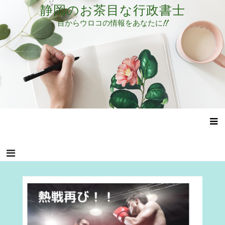
コ
静岡のお茶目な行政書士
ン
目からウロコの情報をあなたに!!
テ
ン
ツ
へ
ス
キ
ッ
プ