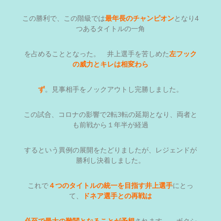
この勝利で、この階級では
最年長のチャンピオン
となり4
つあるタイトルの一角
を占めることとなった。 井上選手を苦しめた
左フック
の威力とキレは相変わら
ず
。見事相手をノックアウトし完勝しました。
この試合、コロナの影響で2転3転の延期となり、両者と
も前戦から１年半が経過
するという異例の展開をたどりましたが、レジェンドが
勝利し決着しました。
これで
４つのタイトルの統一を目指す井上選手
にとっ
て、
ドネア選手との再戦は