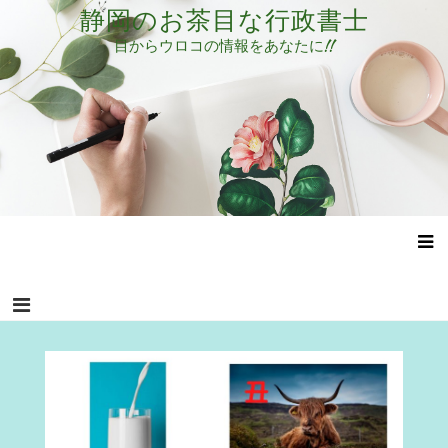
コ
静岡のお茶目な行政書士
ン
目からウロコの情報をあなたに!!
テ
ン
ツ
へ
ス
キ
ッ
プ