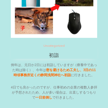
Uncategorized
初詣
例年は、元日か2日には初詣していますが（療養中であっ
た時は除く）、今年は
密を避けるため工夫し、3日の11
時頃事務所近くの静岡浅間神社へ初詣
に行きました。
4日でも良かったのですが、仕事初めの企業の複数人参拝
が予想されたため、人が多い場合は、出直しするつもり
で
一日前倒し
で行きました。