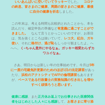
いいあんばいに空いていてラッキー
でした。
コロナ
の終息、皆さまのご健康、周囲の皆さまのご健康、最後
に自分の健康を祈念
しました。
この年末は、考える時間も比較的とれたことから、本を
読んだり、確定申告の準備など
有意義に過ごすことがで
きました。
なんて言うとかっこいいのですが、お茶目
は、気を抜くところは抜いていて、
レコ大、紅白、ガキ
使い
、それに
格付け、逃げ恥
もしっかり観ましたよ。へ
へへ。
く~ちゃん意外にやるなぁ。ガッキー相変わらずカ
ワユイなぁ。
さあ、明日からは新しい年の仕事始めです。今月は
5年
に一度の宅建免許更新のためのほぼ1日の法定講習
があっ
たり、
浜松のアクトシティでAFPの倫理講習
もあります
が、
ベースである行政書士の実務知識の引き出しを増や
すべく頑張ろうと思います。
健康に感謝
、また
正月休み返上でお仕事された医療関係
者をはじめとした人々にも感謝
して、
お客さまに寄り添