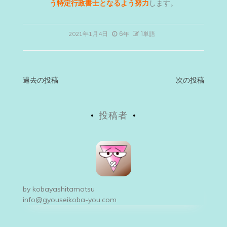
う特定行政書士となるよう努力
します。
6年
1単語
2021年1月4日
投
過去の投稿
次の投稿
稿
投稿者
ナ
ビ
ゲ
ー
by
kobayashitamotsu
シ
info@gyouseikoba-you.com
ョ