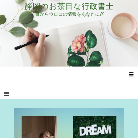
コ
静岡のお茶目な行政書士
ン
目からウロコの情報をあなたに!!
テ
ン
ツ
へ
ス
キ
ッ
プ