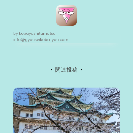
ビ
ゲ
ー
by
kobayashitamotsu
シ
info@gyouseikoba-you.com
ョ
ン
関連投稿