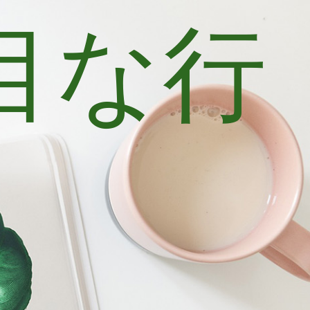
目な行
士