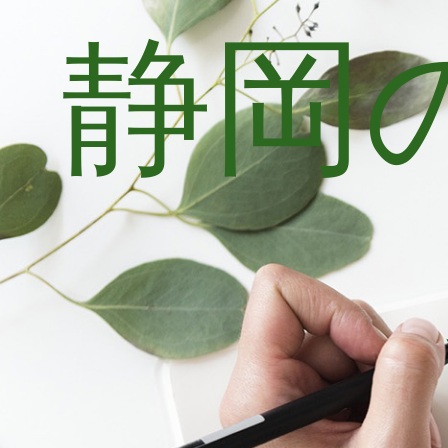
静岡
コ
ン
テ
ン
ツ
へ
ス
キ
ッ
プ