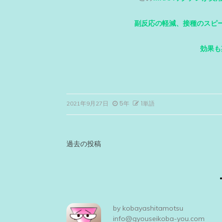
副反応の軽減、接種のスピ
効果も
5年
1単語
2021年9月27日
投
過去の投稿
稿
ナ
ビ
by
kobayashitamotsu
info@gyouseikoba-you.com