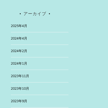
2025年4月30日
アーカイブ
高遠桜は
先日、有名な高遠
2025年4月
続きを読む
2024年4月
ategorized
2024年2月
24年1月29日
3年
2024年1月
浜訪問
2023年11月
月は、新旧が融合した美しい町、横浜を仕事の […]
続きを読む
2023年10月
2023年9月