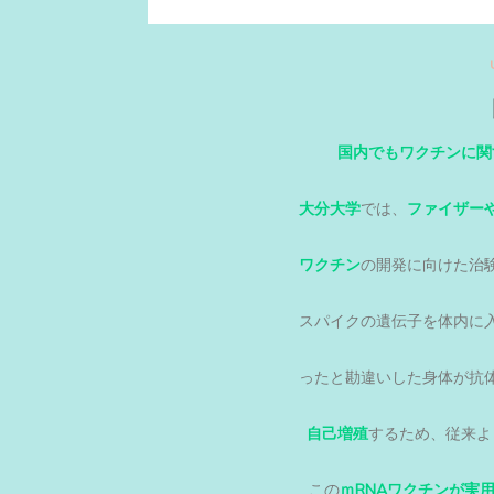
国内でもワクチンに関
大分大学
では、
ファイザー
ワクチン
の開発に向けた治
スパイクの遺伝子を体内に
ったと勘違いした身体が抗
自己増殖
するため、従来よ
この
ｍRNAワクチンが実