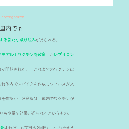
Uncategorized
国内でも
する新たな取り組み
が見られる。
やモデルナワクチンを改良
した
レプリコン
験が開始された。 これまでのワクチンは
入れ体内でスパイクを作成しウィルスが入
体を作るが、改良版は、体内でワクチンが
りも少量で効果が得られるというもの。
用化
すれば、お茶目も2回目に少し現われた