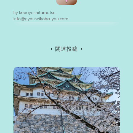
ー
by
kobayashitamotsu
シ
info@gyouseikoba-you.com
ョ
ン
関連投稿