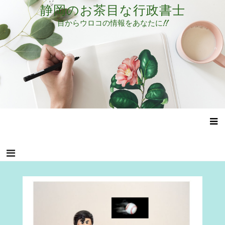
コ
静岡のお茶目な行政書士
ン
目からウロコの情報をあなたに!!
テ
ン
ツ
へ
ス
キ
ッ
プ