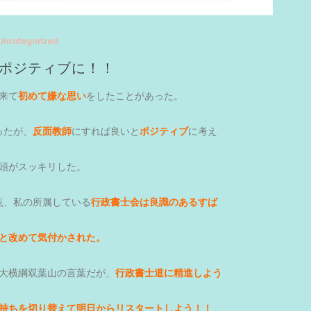
Uncategorized
ポジティブに！！
来て
初めて嫌な思い
をしたことがあった。
ったが、
反面教師
にすれば良いと
ポジティブ
に考え
頭がスッキリした。
点、私の所属している
行政書士会は良識のあるすば
だと改めて気付かされた。
大横綱双葉山の言葉だが、
行政書士道に精進しよう
持ちを切り替えて明日からリスタートしよう！！