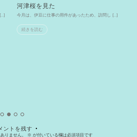
河津桜を見た
…]
今月は、伊豆に仕事の用件があったため、訪問し […]
続きを読む
Unc
20
横
今
メントを残す
はありません。
※
が付いている欄は必須項目です