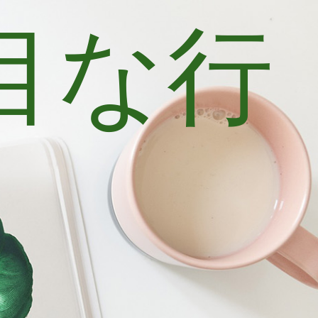
目な行
士