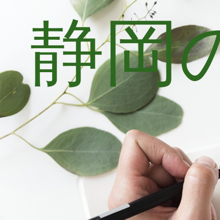
静岡
コ
ン
テ
ン
ツ
へ
ス
キ
ッ
プ