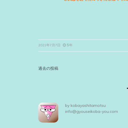
5年
2021年7月7日
投
過去の投稿
稿
ナ
ビ
by
kobayashitamotsu
ゲ
info@gyouseikoba-you.com
ー