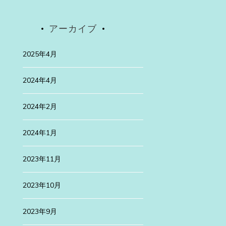
高遠桜は
先日、有名な高遠
アーカイブ
続きを読む
2025年4月
ategorized
2024年4月
24年1月29日
3年
2024年2月
浜訪問
2024年1月
月は、新旧が融合した美しい町、横浜を仕事の […]
続きを読む
2023年11月
2023年10月
2023年9月