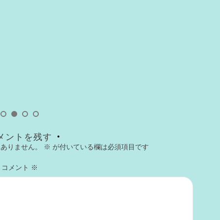
Unc
20
横
今
メントを残す
はありません。
※
が付いている欄は必須項目です
コメント
※