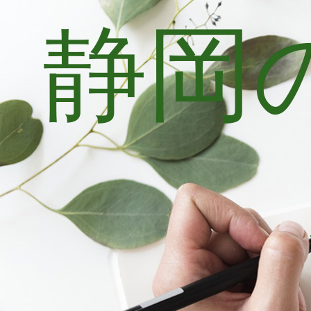
静岡
コ
ン
テ
ン
ツ
へ
ス
キ
ッ
プ