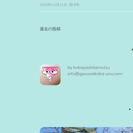
6年
2020年12月21日
投
過去の投稿
稿
ナ
ビ
by
kobayashitamotsu
ゲ
info@gyouseikoba-you.com
ー
シ
ョ
ン