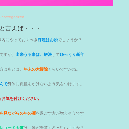
Uncategorized
と言えば・・・
年内にやっておくべき
課題はお済
でしょうか？
ですが、
出来うる事は、解決
して
ゆっくり新年
方はあとは、
年末の大掃除
くらいですかね。
んで
身体に負担をかけないよう気をつけます。
もお気を付けください。
を見ながらの年の瀬
を過ごす方が増えそうです
レコード大賞
は、誰が受賞すると思いますか？