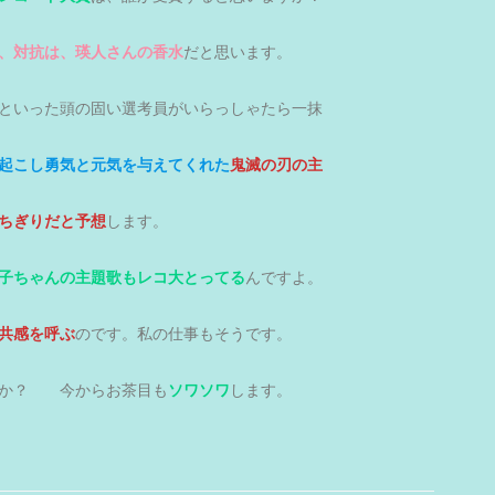
、対抗は、瑛人さんの香水
だと思います。
といった頭の固い選考員がいらっしゃたら一抹
起こし勇気と元気を与えてくれた
鬼滅の刃の主
ちぎりだと予想
します。
子ちゃんの主題歌もレコ大とってる
んですよ。
共感を呼ぶ
のです。私の仕事もそうです。
すか？ 今からお茶目も
ソワソワ
します。