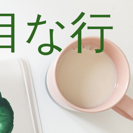
目な行
士