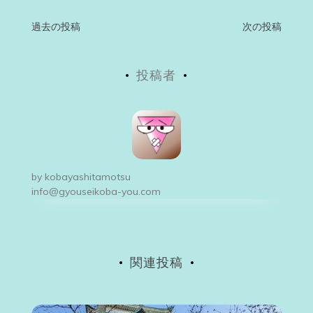
投
過去の投稿
次の投稿
稿
投稿者
ナ
ビ
ゲ
ー
by
kobayashitamotsu
シ
info@gyouseikoba-you.com
ョ
ン
関連投稿