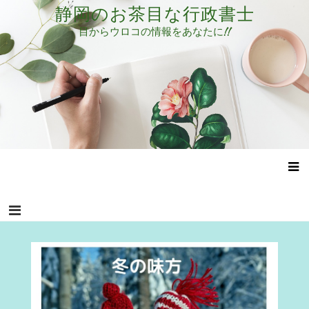
コ
静岡のお茶目な行政書士
ン
目からウロコの情報をあなたに!!
テ
ン
ツ
へ
ス
キ
ッ
プ