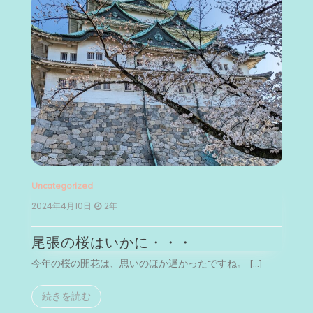
Uncategorized
Un
2024年4月10日
2年
2
尾張の桜はいかに・・・
今年の桜の開花は、思いのほか遅かったですね。 […]
今
続きを読む