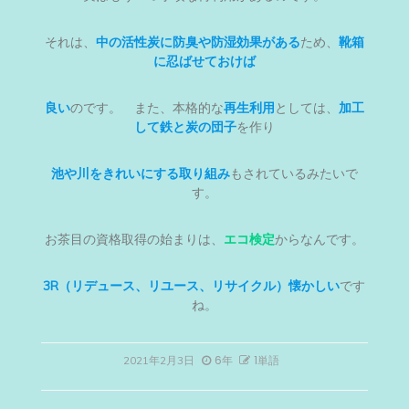
それは、
中の活性炭に防臭や防湿効果がある
ため、
靴箱
に忍ばせておけば
良い
のです。 また、本格的な
再生利用
としては、
加工
して鉄と炭の団子
を作り
池や川をきれいにする取り組み
もされているみたいで
す。
お茶目の資格取得の始まりは、
エコ検定
からなんです。
3R（リデュース、リユース、リサイクル）懐かしい
です
ね。
6年
1単語
2021年2月3日