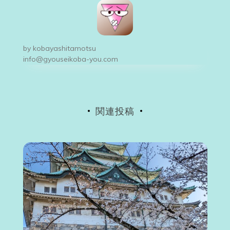
ビ
ゲ
ー
by
kobayashitamotsu
シ
info@gyouseikoba-you.com
ョ
ン
関連投稿