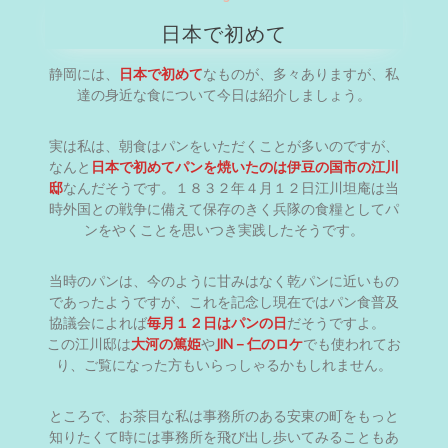
日本で初めて
静岡には、
日本で初めて
なものが、多々ありますが、私
達の身近な食について今日は紹介しましょう。
実は私は、朝食はパンをいただくことが多いのですが、
なんと
日本で初めてパンを焼いたのは伊豆の国市の江川
邸
なんだそうです。１８３２年４月１２日江川坦庵は当
時外国との戦争に備えて保存のきく兵隊の食糧としてパ
ンをやくことを思いつき実践したそうです。
当時のパンは、今のように甘みはなく乾パンに近いもの
であったようですが、これを記念し現在ではパン食普及
協議会によれば
毎月１２日はパンの日
だそうですよ。
この江川邸は
大河の篤姫
や
JIN－仁のロケ
でも使われてお
り、ご覧になった方もいらっしゃるかもしれません。
ところで、お茶目な私は事務所のある安東の町をもっと
知りたくて時には事務所を飛び出し歩いてみることもあ