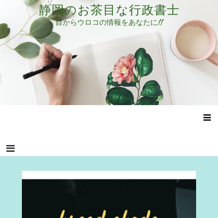
コ
静岡のお茶目な行政書士
ン
目からウロコの情報をあなたに!!
テ
ン
ツ
へ
ス
キ
ッ
プ