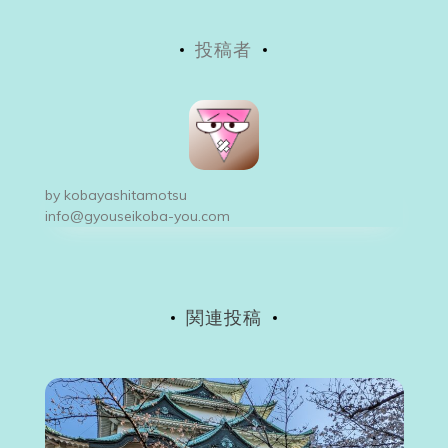
稿
投稿者
ナ
ビ
ゲ
ー
by
kobayashitamotsu
シ
info@gyouseikoba-you.com
ョ
ン
関連投稿