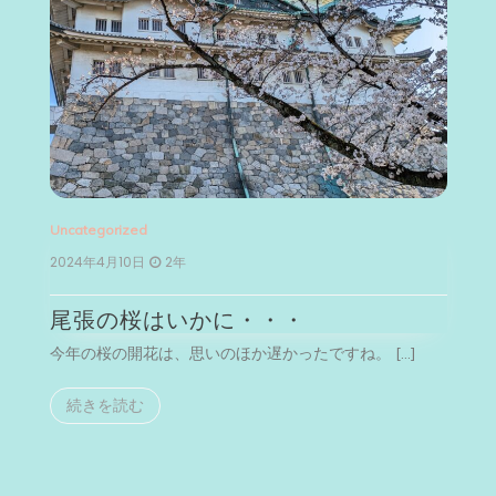
Uncategorized
Un
2024年4月10日
2年
2
尾張の桜はいかに・・・
今年の桜の開花は、思いのほか遅かったですね。 […]
今
続きを読む