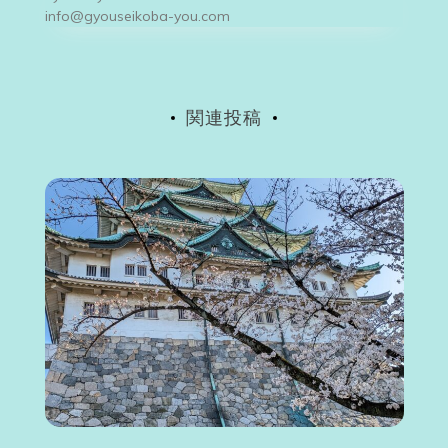
シ
info@gyouseikoba-you.com
ョ
ン
関連投稿