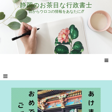
コ
静岡のお茶目な行政書士
ン
目からウロコの情報をあなたに!!
テ
ン
ツ
へ
ス
キ
ッ
プ