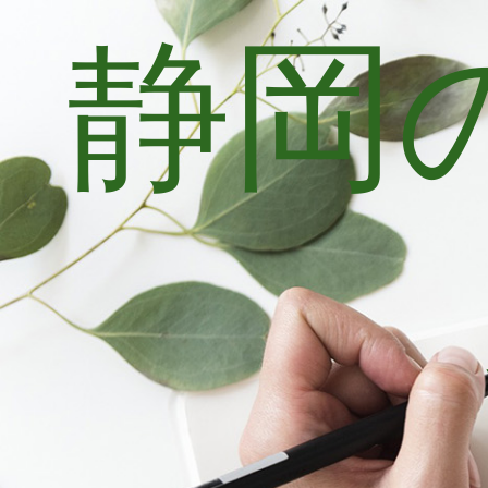
静岡
コ
ン
テ
ン
ツ
へ
ス
キ
ッ
プ