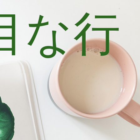
目な行
士