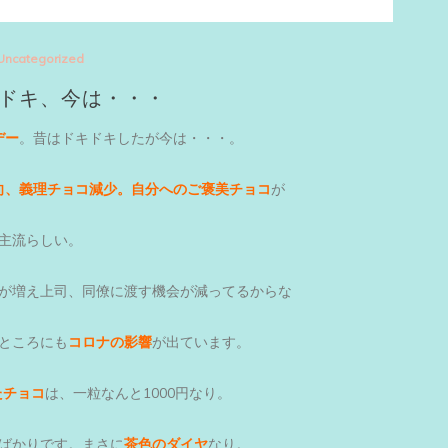
Uncategorized
ドキ、今は・・・
デー
。昔はドキドキしたが今は・・・。
向、義理チョコ減少。自分へのご褒美チョコ
が
主流らしい。
が増え上司、同僚に渡す機会が減ってるからな
ところにも
コロナの影響
が出ています。
たチョコ
は、一粒なんと1000円なり。
ばかりです。まさに
茶色のダイヤ
なり。