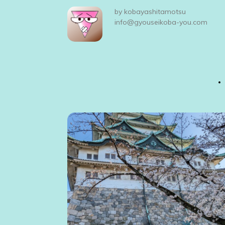
ビ
by
kobayashitamotsu
ゲ
info@gyouseikoba-you.com
ー
シ
ョ
ン