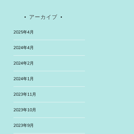
Uncategorized
アーカイブ
2025年4月30日
2025年4月
高遠桜は
先日、有名な高遠
2024年4月
続きを読む
2024年2月
ategorized
2024年1月
24年1月29日
3年
2023年11月
浜訪問
2023年10月
月は、新旧が融合した美しい町、横浜を仕事の […]
続きを読む
2023年9月