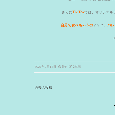
さらに
Tik Tok
では、オリジナル
自分で食べちゃうの
？？？。
バレ
5年
2単語
2021年2月12日
投
過去の投稿
稿
ナ