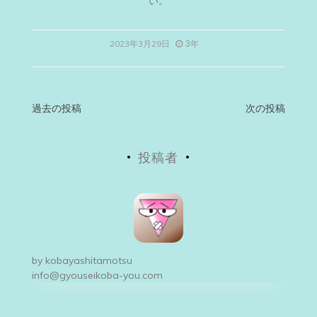
い。
3年
2023年3月29日
投
過去の投稿
次の投稿
稿
投稿者
ナ
ビ
ゲ
ー
by
kobayashitamotsu
シ
info@gyouseikoba-you.com
ョ