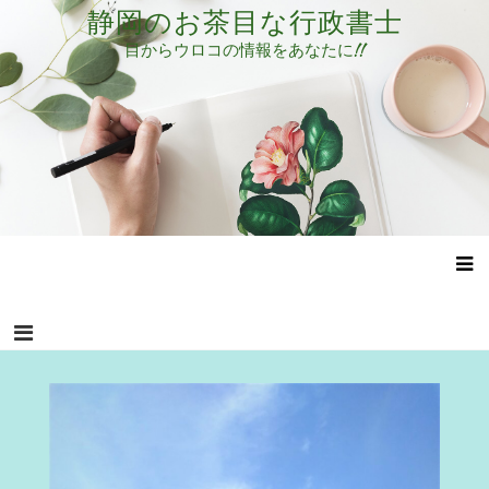
コ
静岡のお茶目な行政書士
ン
目からウロコの情報をあなたに!!
テ
ン
ツ
へ
ス
キ
ッ
プ