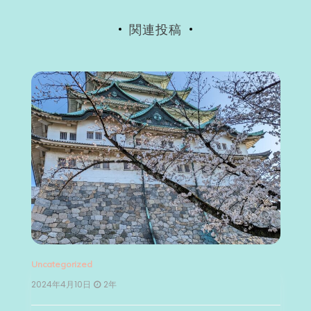
ン
関連投稿
Uncategorized
Un
2024年4月10日
2年
2