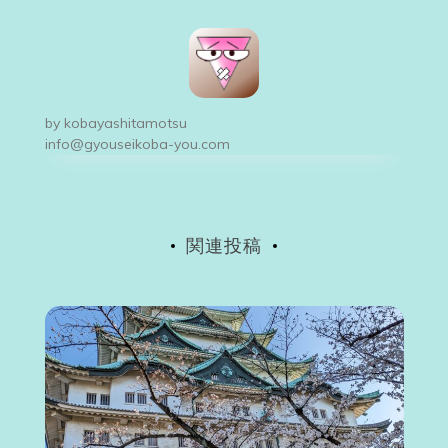
ビ
ゲ
ー
by
kobayashitamotsu
シ
info@gyouseikoba-you.com
ョ
ン
関連投稿