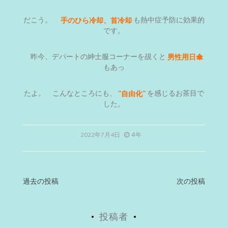
だこう。
手のひら冷却、首冷却
も熱中症予防に効果的
です。
昨今、デパートの紳士服コーナーを覘くと
男性用日傘
もあっ
たよ。 こんなところにも、
”自由化”
を感じるお茶目で
した。
4年
2022年7月4日
投
過去の投稿
次の投稿
稿
投稿者
ナ