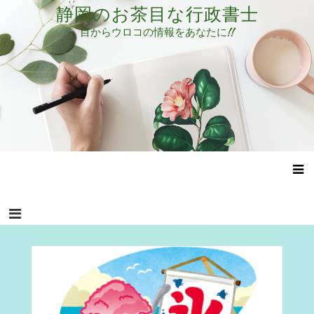
コ
静岡のお茶目な行政書士
ン
目からウロコの情報をあなたに!!
テ
ン
ツ
へ
ス
キ
ッ
プ