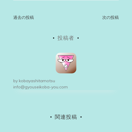
投
過去の投稿
次の投稿
稿
投稿者
ナ
ビ
ゲ
ー
by
kobayashitamotsu
シ
info@gyouseikoba-you.com
ョ
ン
関連投稿