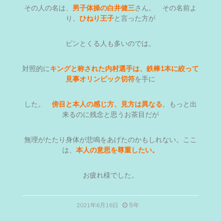
その人の名は、
男子体操の白井健三
さん。 その名前よ
り、
ひねり王子
と言った方が
ピンとくる人も多いのでは。
対照的に
キングと称された内村選手は、鉄棒1本に絞って
見事オリンピック切符
を手に
した。
傍目と本人の感じ方、見方は異なる
。もっと出
来るのに残念と思うお茶目だが
無理がたたり身体が悲鳴をあげたのかもしれない。ここ
は、
本人の意思を尊重したい。
お疲れ様でした。
5年
2021年6月16日