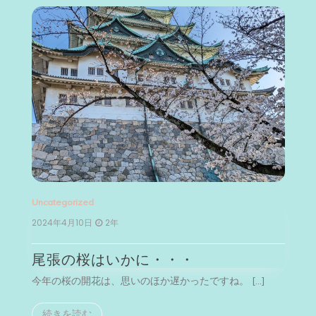
Uncategorized
Un
2024年4月10日
2年
2
尾張の桜はいかに・・・
今年の桜の開花は、思いのほか遅かったですね。 […]
今
続きを読む