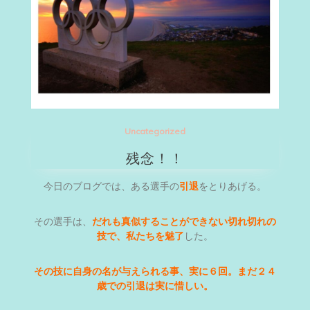
Uncategorized
残念！！
今日のブログでは、ある選手の
引退
をとりあげる。
その選手は、
だれも真似することができない切れ切れの
技で、私たちを魅了
した。
その技に自身の名が与えられる事、実に６回。まだ２４
歳での引退は実に惜しい。