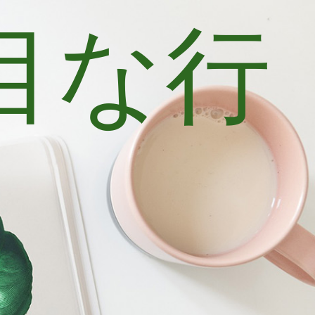
目な行
士