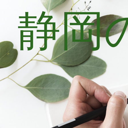
静岡
コ
ン
テ
ン
ツ
へ
ス
キ
ッ
プ