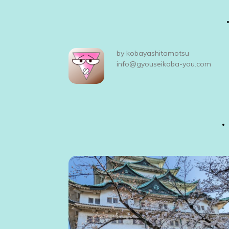
稿
ナ
ビ
by
kobayashitamotsu
ゲ
info@gyouseikoba-you.com
ー
シ
ョ
ン