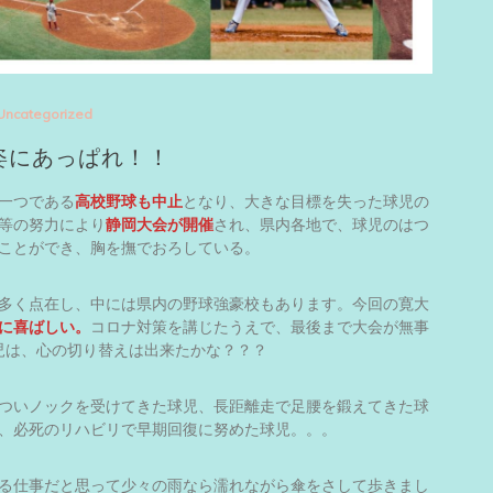
Uncategorized
姿にあっぱれ！！
一つである
高校野球も中止
となり、大きな目標を失った球児の
等の努力により
静岡大会が開催
され、県内各地で、球児のはつ
ことができ、胸を撫でおろしている。
多く点在し、中には県内の野球強豪校もあります。今回の寛大
に喜ばしい。
コロナ対策を講じたうえで、最後まで大会が無事
児は、心の切り替えは出来たかな？？？
ついノックを受けてきた球児、長距離走で足腰を鍛えてきた球
、必死のリハビリで早期回復に努めた球児。。。
る仕事だと思って少々の雨なら濡れながら傘をさして歩きまし