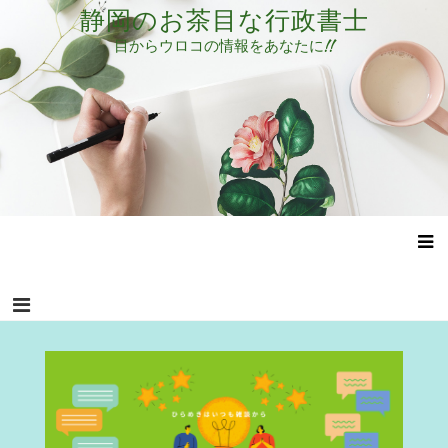
コ
静岡のお茶目な行政書士
ン
目からウロコの情報をあなたに!!
テ
ン
ツ
へ
ス
キ
ッ
プ