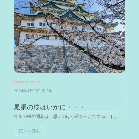
Uncategorized
Un
2024年4月10日
2年
2
尾張の桜はいかに・・・
今年の桜の開花は、思いのほか遅かったですね。 […]
今
続きを読む