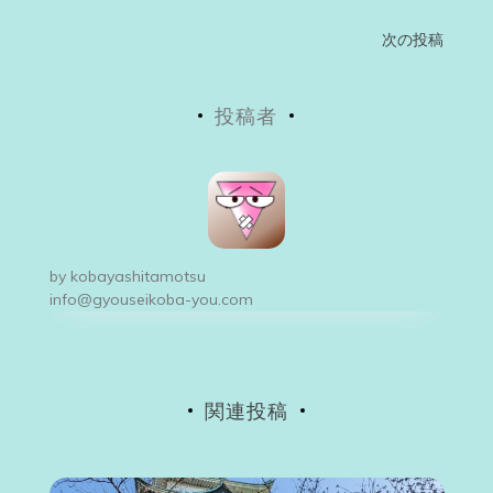
投
次の投稿
稿
投稿者
ナ
ビ
ゲ
ー
by
kobayashitamotsu
シ
info@gyouseikoba-you.com
ョ
ン
関連投稿