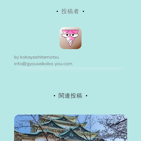
稿
投稿者
ナ
ビ
ゲ
ー
by
kobayashitamotsu
シ
info@gyouseikoba-you.com
ョ
ン
関連投稿