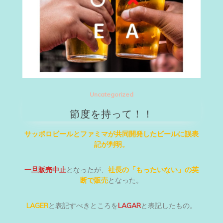
Uncategorized
節度を持って！！
サッポロビールとファミマが共同開発したビールに誤表
記が判明。
一旦販売中止
となったが、
社長の「もったいない」の英
断で販売
となった。
LAGER
と表記すべきところを
LAGAR
と表記したもの。