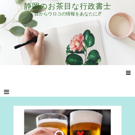
コ
静岡のお茶目な行政書士
ン
目からウロコの情報をあなたに!!
テ
ン
ツ
へ
ス
キ
ッ
プ