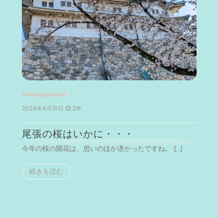
Uncategorized
Un
2024年4月10日
2年
2
尾張の桜はいかに・・・
今年の桜の開花は、思いのほか遅かったですね。 […]
今
続きを読む