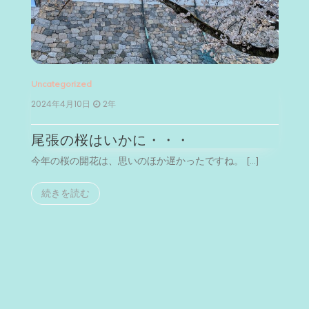
Uncategorized
Un
2024年4月10日
2年
2
尾張の桜はいかに・・・
今年の桜の開花は、思いのほか遅かったですね。 […]
今
続きを読む