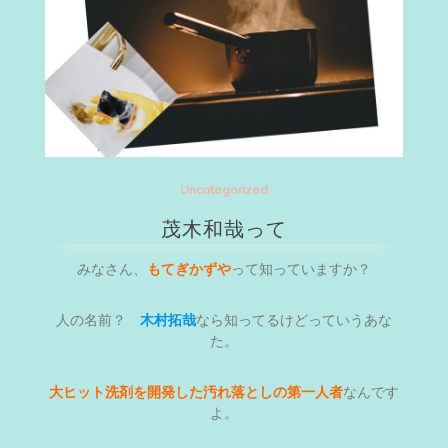
Uncategorized
茂木和哉って
みなさん、
もてぎかずや
って知っていますか？
人の名前？
木村拓哉
なら知ってるけどっていうあな
た。
大ヒット洗剤を開発した汚れ落としの第一人者
なんです
よ。