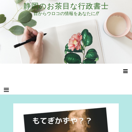
コ
静岡のお茶目な行政書士
ン
目からウロコの情報をあなたに!!
テ
ン
ツ
へ
ス
キ
ッ
プ