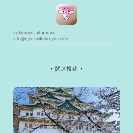
ビ
ゲ
ー
by
kobayashitamotsu
シ
info@gyouseikoba-you.com
ョ
ン
関連投稿