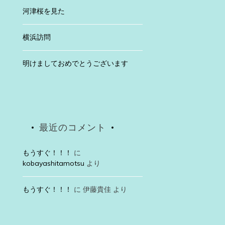
河津桜を見た
横浜訪問
明けましておめでとうございます
Uncategorized
2025年4月30日
高遠桜は
先日、有名な高遠
最近のコメント
続きを読む
もうすぐ！！！
に
kobayashitamotsu
より
ategorized
24年1月29日
3年
もうすぐ！！！
に
伊藤貴佳
より
浜訪問