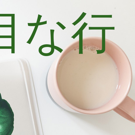
目な行
士