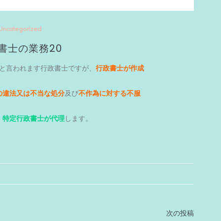
Uncategorized
書士の業務20
と言われます行政書士ですが、
行政書士が作成
の違法又は不当な処分
及び
不作為に対する不服
、
特定行政書士が代理
します。
次の投稿