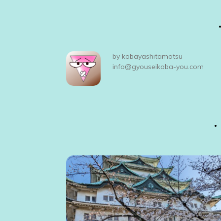
稿
ナ
ビ
by
kobayashitamotsu
ゲ
info@gyouseikoba-you.com
ー
シ
ョ
ン