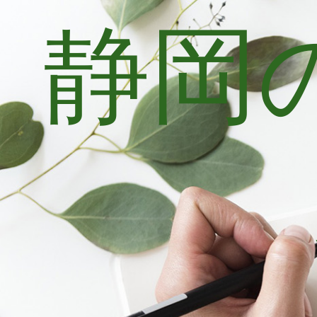
静岡
コ
ン
テ
ン
ツ
へ
ス
キ
ッ
プ