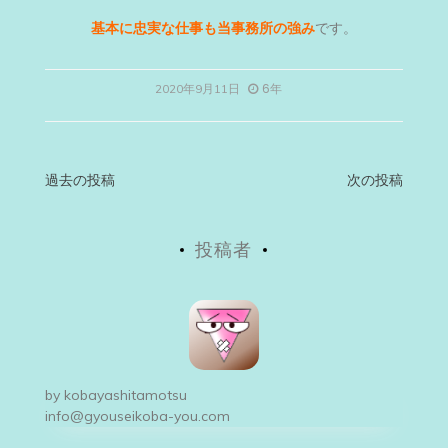
基本に忠実な仕事も当事務所の強み
です。
6年
2020年9月11日
投
過去の投稿
次の投稿
稿
投稿者
ナ
ビ
ゲ
ー
by
kobayashitamotsu
シ
info@gyouseikoba-you.com