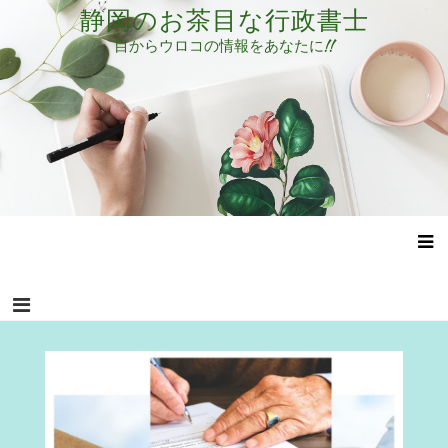
コ
静岡のお茶目な行政書士
ン
目からウロコの情報をあなたに!!
テ
ン
ツ
へ
ス
キ
ッ
プ