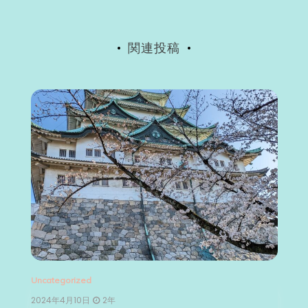
ョ
ン
関連投稿
Uncategorized
Un
2024年4月10日
2年
2