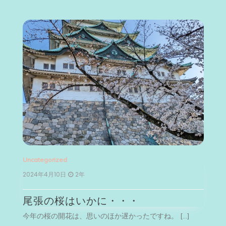
Uncategorized
Un
2024年4月10日
2年
2
尾張の桜はいかに・・・
今年の桜の開花は、思いのほか遅かったですね。 […]
今