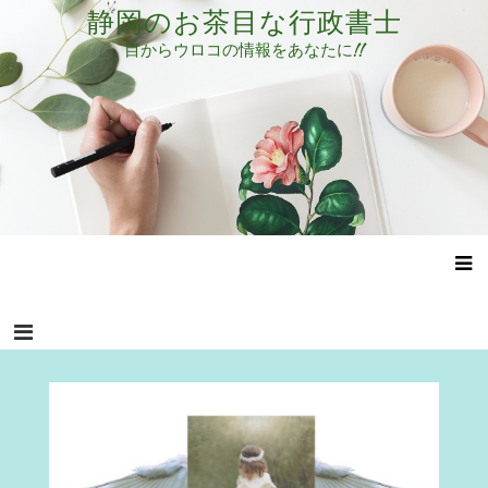
コ
静岡のお茶目な行政書士
ン
目からウロコの情報をあなたに!!
テ
ン
ツ
へ
ス
キ
ッ
プ