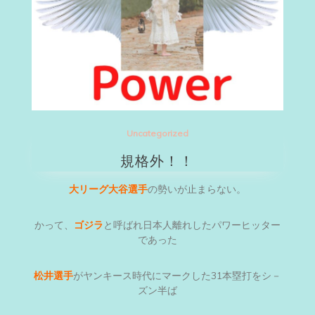
Uncategorized
規格外！！
大リーグ大谷選手
の勢いが止まらない。
かって、
ゴジラ
と呼ばれ日本人離れしたパワーヒッター
であった
松井選手
がヤンキース時代にマークした31本塁打をシ－
ズン半ば