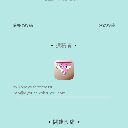
投
過去の投稿
次の投稿
稿
投稿者
ナ
ビ
ゲ
ー
by
kobayashitamotsu
シ
info@gyouseikoba-you.com
ョ
ン
関連投稿