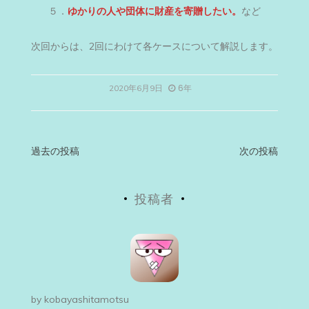
５．
ゆかりの人や団体に財産を寄贈したい。
など
次回からは、2回にわけて各ケースについて解説します。
6年
2020年6月9日
投
過去の投稿
次の投稿
稿
投稿者
ナ
ビ
ゲ
ー
by
kobayashitamotsu