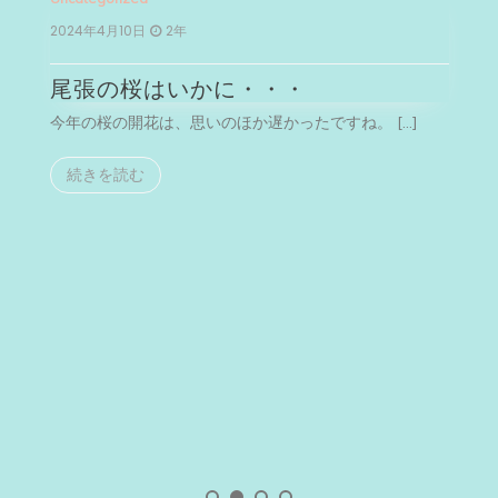
0日
2年
2024年2月22日
2年
桜はいかに・・・
河津桜を見た
開花は、思いのほか遅かったですね。 […]
今月は、伊豆に仕事の
読む
続きを読む