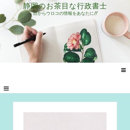
コ
静岡のお茶目な行政書士
ン
目からウロコの情報をあなたに!!
テ
ン
ツ
へ
ス
キ
ッ
プ