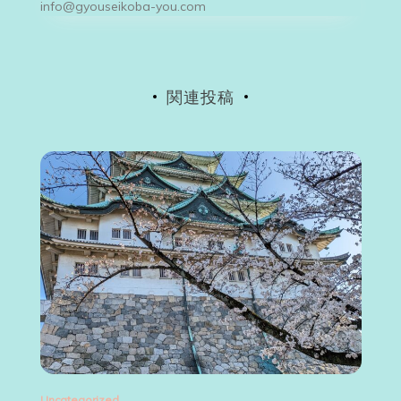
シ
info@gyouseikoba-you.com
ョ
ン
関連投稿
zed
Uncategorized