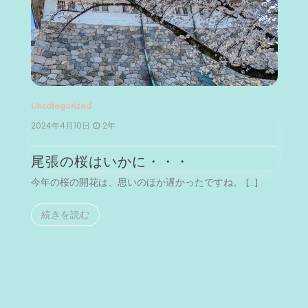
Uncategorized
Un
2024年4月10日
2年
2
尾張の桜はいかに・・・
今年の桜の開花は、思いのほか遅かったですね。 […]
今
続きを読む