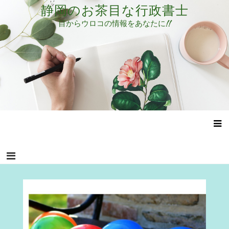
コ
静岡のお茶目な行政書士
ン
目からウロコの情報をあなたに!!
テ
ン
ツ
へ
ス
キ
ッ
プ