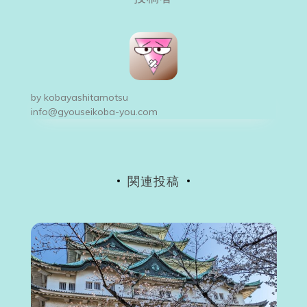
ナ
ビ
ゲ
ー
by
kobayashitamotsu
シ
info@gyouseikoba-you.com
ョ
ン
関連投稿