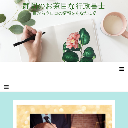
コ
静岡のお茶目な行政書士
ン
目からウロコの情報をあなたに!!
テ
ン
ツ
へ
ス
キ
ッ
プ