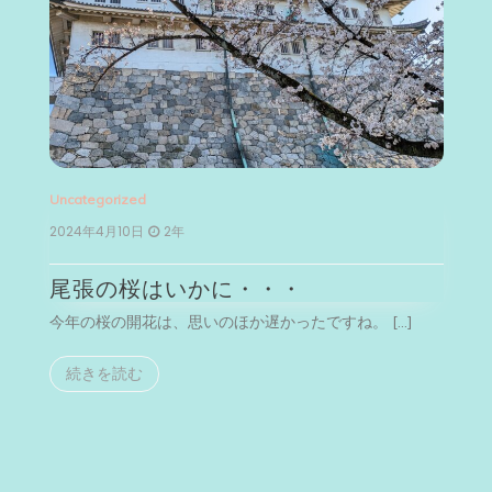
Uncategorized
Un
2024年4月10日
2年
2
尾張の桜はいかに・・・
今年の桜の開花は、思いのほか遅かったですね。 […]
今
続きを読む