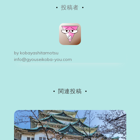
投稿者
ナ
ビ
ゲ
ー
by
kobayashitamotsu
シ
info@gyouseikoba-you.com
ョ
ン
関連投稿