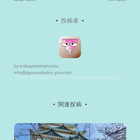
投
稿
投稿者
ナ
ビ
ゲ
ー
by
kobayashitamotsu
シ
info@gyouseikoba-you.com
ョ
ン
関連投稿