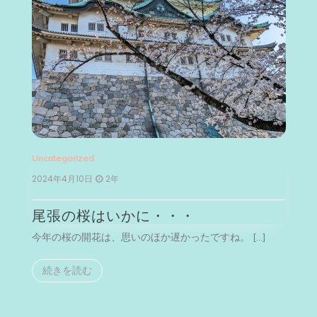
Uncategorized
Un
2024年4月10日
2年
2
尾張の桜はいかに・・・
今年の桜の開花は、思いのほか遅かったですね。 […]
今
続きを読む