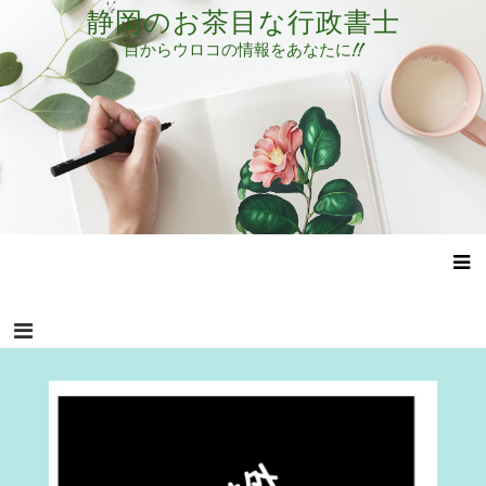
コ
静岡のお茶目な行政書士
ン
目からウロコの情報をあなたに!!
テ
ン
ツ
へ
ス
キ
ッ
プ