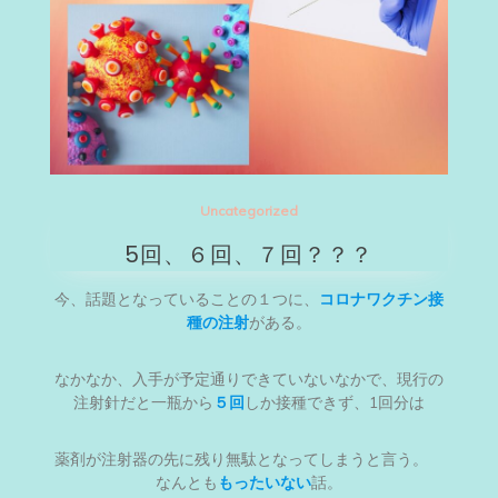
Uncategorized
5回、６回、７回？？？
今、話題となっていることの１つに、
コロナワクチン接
種の注射
がある。
なかなか、入手が予定通りできていないなかで、現行の
注射針だと一瓶から
５回
しか接種できず、1回分は
薬剤が注射器の先に残り無駄となってしまうと言う。
なんとも
もったいない
話。