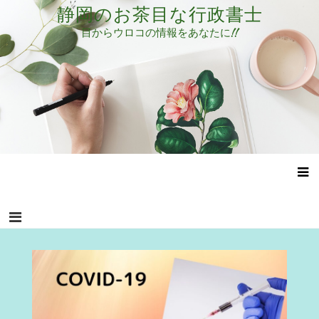
コ
静岡のお茶目な行政書士
ン
目からウロコの情報をあなたに!!
テ
ン
ツ
へ
ス
キ
ッ
プ