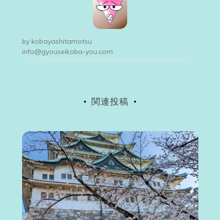
ゲ
ー
by
kobayashitamotsu
シ
info@gyouseikoba-you.com
ョ
ン
関連投稿