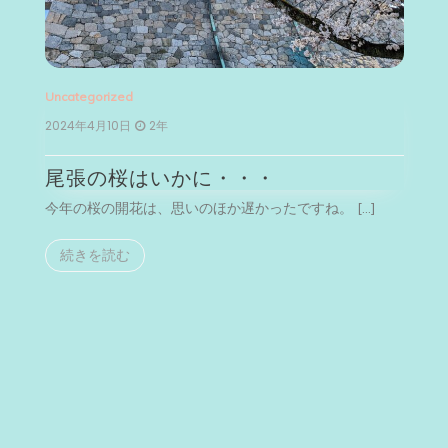
categorized
Uncategori
024年4月10日
2年
2024年2月2
尾張の桜はいかに・・・
河津桜
年の桜の開花は、思いのほか遅かったですね。 […]
今月は、伊
続きを読む
続きを読