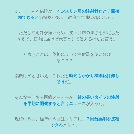
そこで、ある病院が、
インスリン用の注射針だと７回接
種できる
との提案があり、政府も早速OKを出した。
ただし注射針が短いため、皮下脂肪の厚さを測定した
うえで、筋肉に届けば代替として使えるのだと言う。
と言うことは、体格によって注射器を使い分け
る？？？。
臨機応変とはいえ、これだと
時間もかかり標準化は難し
そう
だ。
そんな中、ある医療メーカーが、
針の長いタイプの注射
を早期に開発すると言うニュース
が入った。
現行の５回、標準の６回はクリアし、
７回分薬剤を接種
できる
と言う。