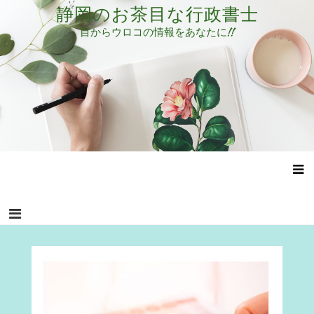
コ
静岡のお茶目な行政書士
ン
目からウロコの情報をあなたに!!
テ
ン
ツ
へ
ス
キ
ッ
プ