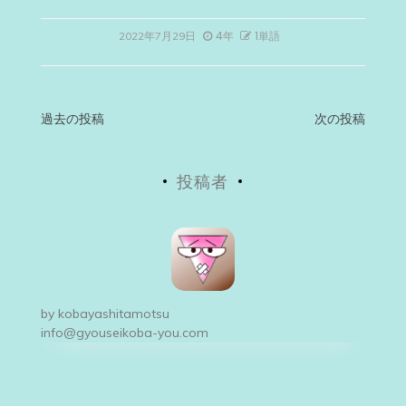
4年
1単語
2022年7月29日
投
過去の投稿
次の投稿
稿
投稿者
ナ
ビ
ゲ
ー
by
kobayashitamotsu
シ
info@gyouseikoba-you.com
ョ
ン