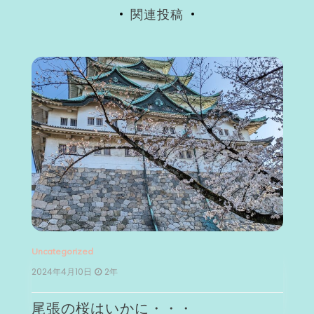
関連投稿
Uncategorized
Un
2024年4月10日
2年
2
尾張の桜はいかに・・・