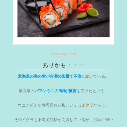
Uncategorized
ありかも・・・
北海道の海の幸が赤潮の影響で不漁
が続いている。
最高級の
バフンウニの9割が被害
を受けたという。
ウニと並んで寿司屋の花形といえば
イクラ
だろう。
そのイクラも不漁で価格が高騰しているが、庶民に強い