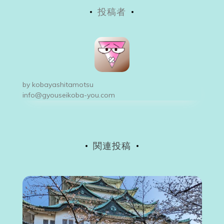
投稿者
ナ
ビ
ゲ
ー
by
kobayashitamotsu
シ
info@gyouseikoba-you.com
ョ
ン
関連投稿