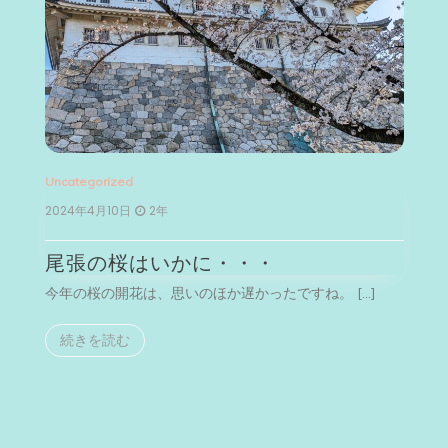
Uncategorized
Un
2024年4月10日
2年
2
尾張の桜はいかに・・・
今年の桜の開花は、思いのほか遅かったですね。 […]
今
続きを読む