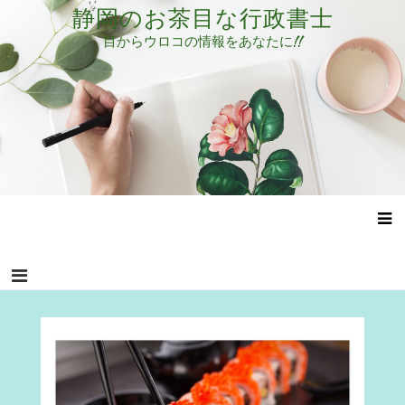
コ
静岡のお茶目な行政書士
ン
目からウロコの情報をあなたに!!
テ
ン
ツ
へ
ス
キ
ッ
プ